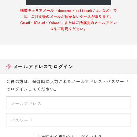
振袖レンタル
携帯キャリアメール（docomo / softbank / au など）で
は、ご注文後のメールが届かないケースがあります。
卒業式袴レンタル
Gmail・iCloud・Yahoo!、またはご所属先のメールアドレ
スをご利用ください。
産着レンタル
訪問着・付下げレンタル
ベビー着物レンタル
メールアドレスでログイン
ジュニア着物レンタル
会員の方は、登録時に入力されたメールアドレスとパスワード
でログインしてください。
ジュニア洋装レンタル
ベビー洋装レンタル
紋付袴レンタル
次回から自動的にログインする