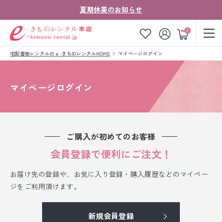
夏期休業のお知らせ
ゲスト
0
宅配着物レンタルのｅ-きものレンタルHOME
マイページログイン
お気に入り
ログイン
カート
ご利用ガイド
ご注文の流れ
マイページログイン
会社案内
よくあるご質問
きものコラム
お客様の声
ご購入が初めてのお客様
法人・グループの
会員登録で便利にご注文！
お問い合わせ
お客様はこちら
お届け先の登録や、お気に入り登録・購入履歴などのマイペー
着物の種類から探す
ジをご利用頂けます。
七五三レンタル
新規会員登録