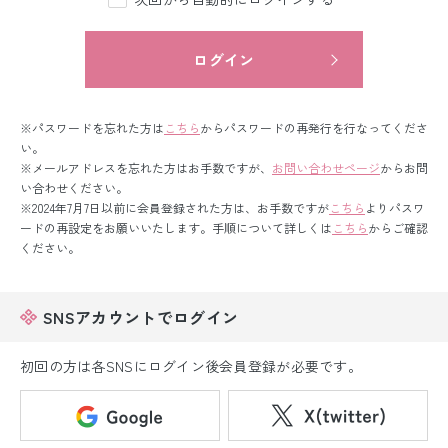
留袖レンタル
男性礼装レンタル
ログイン
スーツレンタル
※パスワードを忘れた方は
こちら
からパスワードの再発行を行なってくださ
色打掛&紋付袴レンタル
い。
※メールアドレスを忘れた方はお手数ですが、
お問い合わせページ
からお問
い合わせください。
白無垢&紋付袴レンタル
※2024年7月7日以前に会員登録された方は、お手数ですが
こちら
よりパスワ
ードの再設定をお願いいたします。手順について詳しくは
こちら
からご確認
引き振袖レンタル
ください。
小物販売品
SNSアカウントでログイン
初回の方は各SNSにログイン後会員登録が必要です。