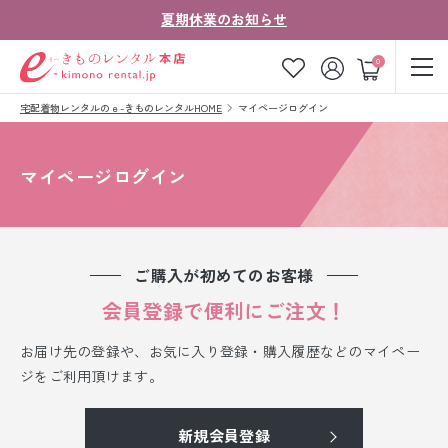
夏期休業のお知らせ
ゲスト
0
宅配着物レンタルのｅ-きものレンタルHOME
マイページログイン
お気に入り
ログイン
カート
ご利用ガイド
ご注文の流れ
マイページログイン
会社案内
よくあるご質問
きものコラム
お客様の声
ご購入が初めてのお客様
法人・グループの
会員登録で便利にご注文！
お問い合わせ
お客様はこちら
お届け先の登録や、お気に入り登録・購入履歴などのマイペー
着物の種類から探す
ジをご利用頂けます。
七五三レンタル
新規会員登録