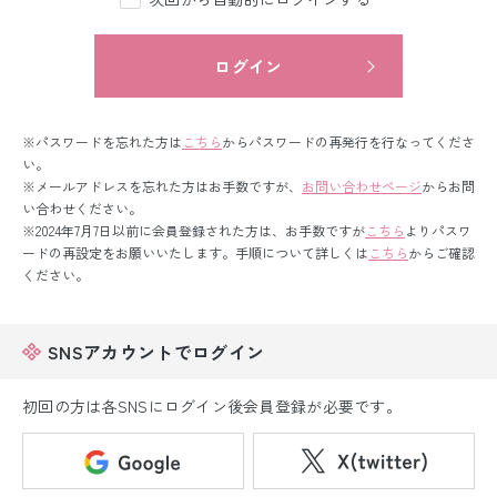
留袖レンタル
男性礼装レンタル
ログイン
スーツレンタル
※パスワードを忘れた方は
こちら
からパスワードの再発行を行なってくださ
色打掛&紋付袴レンタル
い。
※メールアドレスを忘れた方はお手数ですが、
お問い合わせページ
からお問
い合わせください。
白無垢&紋付袴レンタル
※2024年7月7日以前に会員登録された方は、お手数ですが
こちら
よりパスワ
ードの再設定をお願いいたします。手順について詳しくは
こちら
からご確認
引き振袖レンタル
ください。
小物販売品
SNSアカウントでログイン
初回の方は各SNSにログイン後会員登録が必要です。