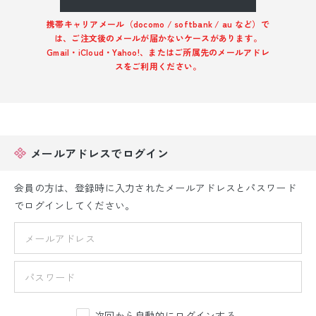
振袖レンタル
携帯キャリアメール（docomo / softbank / au など）で
は、ご注文後のメールが届かないケースがあります。
卒業式袴レンタル
Gmail・iCloud・Yahoo!、またはご所属先のメールアドレ
スをご利用ください。
産着レンタル
訪問着・付下げレンタル
ベビー着物レンタル
メールアドレスでログイン
ジュニア着物レンタル
会員の方は、登録時に入力されたメールアドレスとパスワード
でログインしてください。
ジュニア洋装レンタル
ベビー洋装レンタル
紋付袴レンタル
次回から自動的にログインする