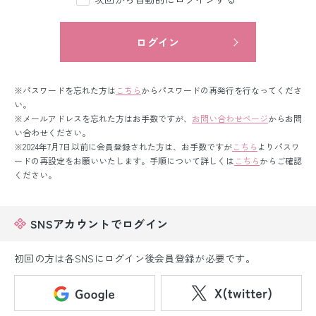
留袖レンタル
男性礼装レンタル
ログイン
スーツレンタル
※パスワードを忘れた方は
こちら
からパスワードの再発行を行なってくださ
色打掛&紋付袴レンタル
い。
※メールアドレスを忘れた方はお手数ですが、
お問い合わせページ
からお問
い合わせください。
白無垢&紋付袴レンタル
※2024年7月7日以前に会員登録された方は、お手数ですが
こちら
よりパスワ
ードの再設定をお願いいたします。手順について詳しくは
こちら
からご確認
引き振袖レンタル
ください。
小物販売品
SNSアカウントでログイン
初回の方は各SNSにログイン後会員登録が必要です。