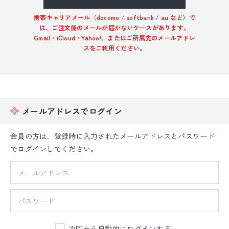
振袖レンタル
携帯キャリアメール（docomo / softbank / au など）で
は、ご注文後のメールが届かないケースがあります。
卒業式袴レンタル
Gmail・iCloud・Yahoo!、またはご所属先のメールアドレ
スをご利用ください。
産着レンタル
訪問着・付下げレンタル
ベビー着物レンタル
メールアドレスでログイン
ジュニア着物レンタル
会員の方は、登録時に入力されたメールアドレスとパスワード
でログインしてください。
ジュニア洋装レンタル
ベビー洋装レンタル
紋付袴レンタル
次回から自動的にログインする