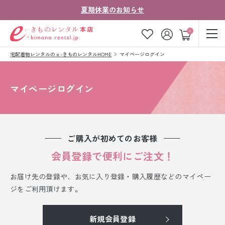
夏期休業のお知らせ
ゲスト
0
宅配着物レンタルのｅ-きものレンタルHOME
マイページログイン
お気に入り
ログイン
カート
ご利用ガイド
ご注文の流れ
マイページログイン
会社案内
よくあるご質問
きものコラム
お客様の声
ご購入が初めてのお客様
法人・グループの
会員登録で便利にご注文！
お問い合わせ
お客様はこちら
お届け先の登録や、お気に入り登録・購入履歴などのマイペー
着物の種類から探す
ジをご利用頂けます。
七五三レンタル
新規会員登録