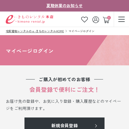
夏期休業のお知らせ
ゲスト
0
宅配着物レンタルのｅ-きものレンタルHOME
マイページログイン
お気に入り
ログイン
カート
ご利用ガイド
ご注文の流れ
マイページログイン
会社案内
よくあるご質問
きものコラム
お客様の声
ご購入が初めてのお客様
法人・グループの
会員登録で便利にご注文！
お問い合わせ
お客様はこちら
お届け先の登録や、お気に入り登録・購入履歴などのマイペー
着物の種類から探す
ジをご利用頂けます。
七五三レンタル
新規会員登録