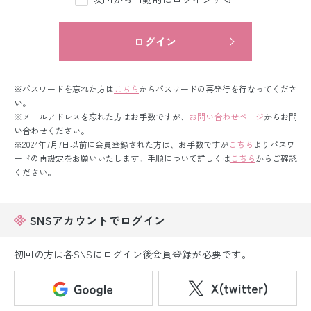
留袖レンタル
男性礼装レンタル
ログイン
スーツレンタル
※パスワードを忘れた方は
こちら
からパスワードの再発行を行なってくださ
色打掛&紋付袴レンタル
い。
※メールアドレスを忘れた方はお手数ですが、
お問い合わせページ
からお問
い合わせください。
白無垢&紋付袴レンタル
※2024年7月7日以前に会員登録された方は、お手数ですが
こちら
よりパスワ
ードの再設定をお願いいたします。手順について詳しくは
こちら
からご確認
引き振袖レンタル
ください。
小物販売品
SNSアカウントでログイン
初回の方は各SNSにログイン後会員登録が必要です。