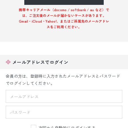
振袖レンタル
携帯キャリアメール（docomo / softbank / au など）で
は、ご注文後のメールが届かないケースがあります。
卒業式袴レンタル
Gmail・iCloud・Yahoo!、またはご所属先のメールアドレ
スをご利用ください。
産着レンタル
訪問着・付下げレンタル
ベビー着物レンタル
メールアドレスでログイン
ジュニア着物レンタル
会員の方は、登録時に入力されたメールアドレスとパスワード
でログインしてください。
ジュニア洋装レンタル
ベビー洋装レンタル
紋付袴レンタル
次回から自動的にログインする