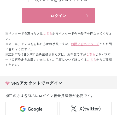
留袖レンタル
男性礼装レンタル
ログイン
スーツレンタル
※パスワードを忘れた方は
こちら
からパスワードの再発行を行なってくださ
色打掛&紋付袴レンタル
い。
※メールアドレスを忘れた方はお手数ですが、
お問い合わせページ
からお問
い合わせください。
白無垢&紋付袴レンタル
※2024年7月7日以前に会員登録された方は、お手数ですが
こちら
よりパスワ
ードの再設定をお願いいたします。手順について詳しくは
こちら
からご確認
引き振袖レンタル
ください。
小物販売品
SNSアカウントでログイン
初回の方は各SNSにログイン後会員登録が必要です。