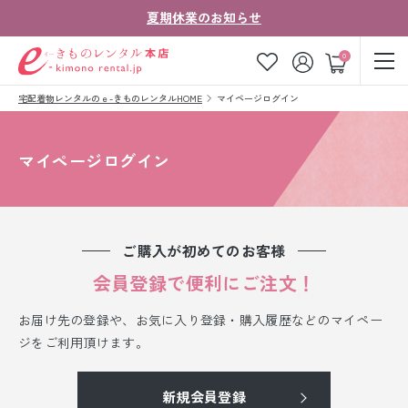
夏期休業のお知らせ
ゲスト
0
宅配着物レンタルのｅ-きものレンタルHOME
マイページログイン
お気に入り
ログイン
カート
ご利用ガイド
ご注文の流れ
マイページログイン
会社案内
よくあるご質問
きものコラム
お客様の声
ご購入が初めてのお客様
法人・グループの
会員登録で便利にご注文！
お問い合わせ
お客様はこちら
お届け先の登録や、お気に入り登録・購入履歴などのマイペー
着物の種類から探す
ジをご利用頂けます。
七五三レンタル
新規会員登録