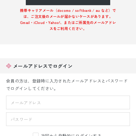
振袖レンタル
携帯キャリアメール（docomo / softbank / au など）で
は、ご注文後のメールが届かないケースがあります。
卒業式袴レンタル
Gmail・iCloud・Yahoo!、またはご所属先のメールアドレ
スをご利用ください。
産着レンタル
訪問着・付下げレンタル
ベビー着物レンタル
メールアドレスでログイン
ジュニア着物レンタル
会員の方は、登録時に入力されたメールアドレスとパスワード
でログインしてください。
ジュニア洋装レンタル
ベビー洋装レンタル
紋付袴レンタル
次回から自動的にログインする