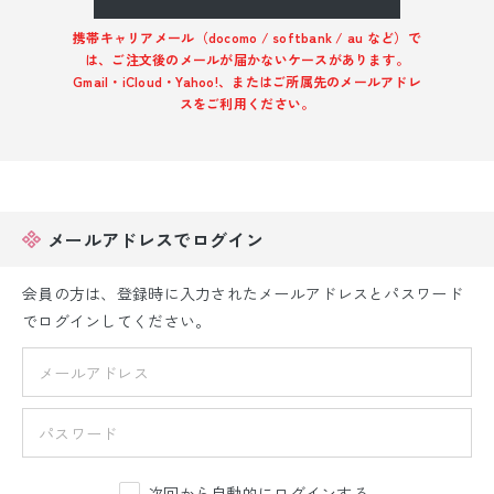
振袖レンタル
携帯キャリアメール（docomo / softbank / au など）で
は、ご注文後のメールが届かないケースがあります。
卒業式袴レンタル
Gmail・iCloud・Yahoo!、またはご所属先のメールアドレ
スをご利用ください。
産着レンタル
訪問着・付下げレンタル
ベビー着物レンタル
メールアドレスでログイン
ジュニア着物レンタル
会員の方は、登録時に入力されたメールアドレスとパスワード
でログインしてください。
ジュニア洋装レンタル
ベビー洋装レンタル
紋付袴レンタル
次回から自動的にログインする