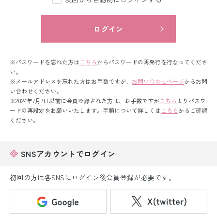
留袖レンタル
男性礼装レンタル
ログイン
スーツレンタル
※パスワードを忘れた方は
こちら
からパスワードの再発行を行なってくださ
色打掛&紋付袴レンタル
い。
※メールアドレスを忘れた方はお手数ですが、
お問い合わせページ
からお問
い合わせください。
白無垢&紋付袴レンタル
※2024年7月7日以前に会員登録された方は、お手数ですが
こちら
よりパスワ
ードの再設定をお願いいたします。手順について詳しくは
こちら
からご確認
引き振袖レンタル
ください。
小物販売品
SNSアカウントでログイン
初回の方は各SNSにログイン後会員登録が必要です。