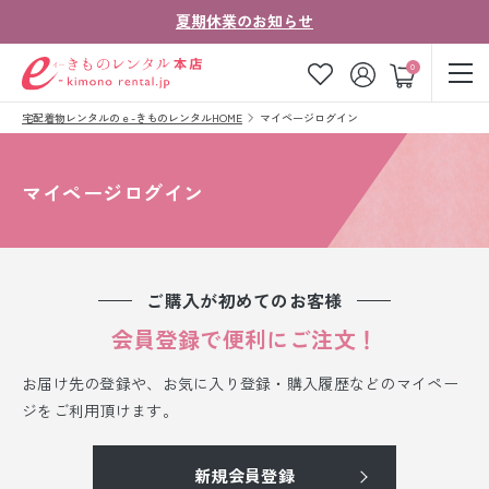
夏期休業のお知らせ
ゲスト
0
宅配着物レンタルのｅ-きものレンタルHOME
マイページログイン
お気に入り
ログイン
カート
ご利用ガイド
ご注文の流れ
マイページログイン
会社案内
よくあるご質問
きものコラム
お客様の声
ご購入が初めてのお客様
法人・グループの
会員登録で便利にご注文！
お問い合わせ
お客様はこちら
お届け先の登録や、お気に入り登録・購入履歴などのマイペー
着物の種類から探す
ジをご利用頂けます。
七五三レンタル
新規会員登録