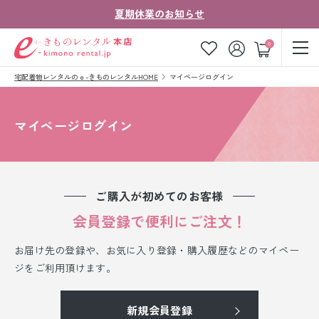
夏期休業のお知らせ
ゲスト
0
宅配着物レンタルのｅ-きものレンタルHOME
マイページログイン
お気に入り
ログイン
カート
ご利用ガイド
ご注文の流れ
マイページログイン
会社案内
よくあるご質問
きものコラム
お客様の声
ご購入が初めてのお客様
法人・グループの
会員登録で便利にご注文！
お問い合わせ
お客様はこちら
お届け先の登録や、お気に入り登録・購入履歴などのマイペー
着物の種類から探す
ジをご利用頂けます。
七五三レンタル
新規会員登録