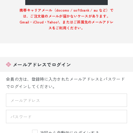
振袖レンタル
携帯キャリアメール（docomo / softbank / au など）で
は、ご注文後のメールが届かないケースがあります。
卒業式袴レンタル
Gmail・iCloud・Yahoo!、またはご所属先のメールアドレ
スをご利用ください。
産着レンタル
訪問着・付下げレンタル
ベビー着物レンタル
メールアドレスでログイン
ジュニア着物レンタル
会員の方は、登録時に入力されたメールアドレスとパスワード
でログインしてください。
ジュニア洋装レンタル
ベビー洋装レンタル
紋付袴レンタル
次回から自動的にログインする