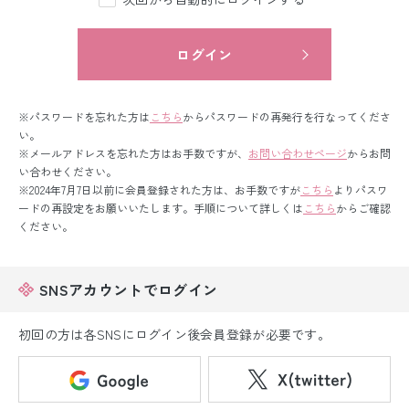
留袖レンタル
男性礼装レンタル
ログイン
スーツレンタル
※パスワードを忘れた方は
こちら
からパスワードの再発行を行なってくださ
色打掛&紋付袴レンタル
い。
※メールアドレスを忘れた方はお手数ですが、
お問い合わせページ
からお問
い合わせください。
白無垢&紋付袴レンタル
※2024年7月7日以前に会員登録された方は、お手数ですが
こちら
よりパスワ
ードの再設定をお願いいたします。手順について詳しくは
こちら
からご確認
引き振袖レンタル
ください。
小物販売品
SNSアカウントでログイン
初回の方は各SNSにログイン後会員登録が必要です。