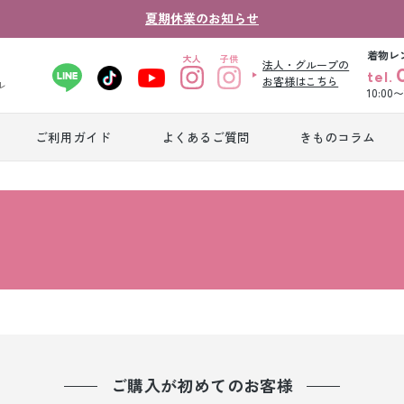
夏期休業のお知らせ
着物レ
法人・グループの
tel.
お客様はこちら
ル
10:00
ご利用ガイド
よくあるご質問
きものコラム
卒業式袴レンタ
振袖レンタル
産
ル
ジュニア着物レ
ジュニア洋装レ
ベ
ンタル
ンタル
タ
男性礼装レンタ
色
スーツレンタル
ル
レ
ご購入が初めてのお客様