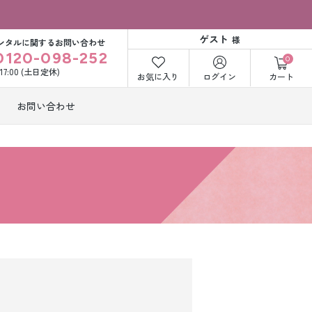
ゲスト
様
ンタルに関するお問い合わせ
0120-098-252
0
〜17:00 (土日定休)
お気に入り
ログイン
カート
お問い合わせ
訪問着・付下げ
着レンタル
レンタル
ビー洋装レン
紋付袴レンタル
ル
打掛&紋付袴
白無垢&紋付袴
ンタル
レンタル