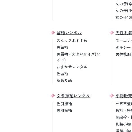
女の子(
女の子(
女の子10
留袖レンタル
男性礼
スタッフおすすめ
モーニン
黒留袖
タキシー
黒留袖・大きいサイズ(ワ
男性礼服
イド)
おまかせレンタル
色留袖
訳あり品
引き振袖レンタル
小物販
色引振袖
七五三髪
黒引振袖
振袖・袴
刺繍衿・
和装小物
洋装小物