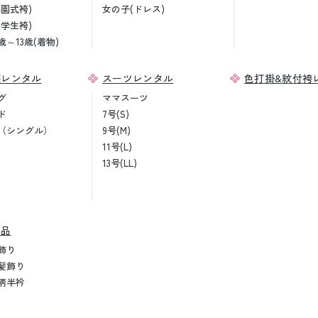
卒園式袴)
女の子(ドレス)
小学生袴)
歳～13歳(着物)
装レンタル
スーツレンタル
色打掛&紋付袴
グ
ママスーツ
ド
7号(S)
（シングル）
9号(M)
11号(L)
13号(LL)
売品
飾り
髪飾り
柄半衿