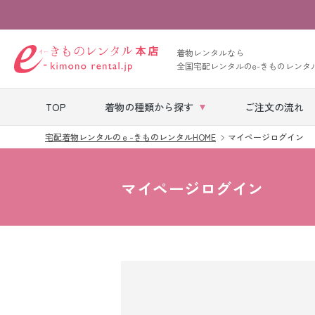
着物レンタルなら
全国宅配レンタルのe-きものレンタ
TOP
着物の種類から探す
ご注文の流れ
宅配着物レンタルのｅ-きものレンタルHOME
マイページログイン
七五三レンタル
マイページログイン
ベビー着物レン
タル
留袖レンタル