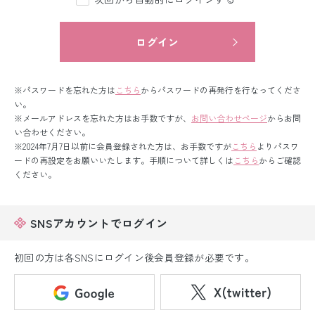
留袖レンタル
男性礼装レンタル
ログイン
スーツレンタル
※パスワードを忘れた方は
こちら
からパスワードの再発行を行なってくださ
色打掛&紋付袴レンタル
い。
※メールアドレスを忘れた方はお手数ですが、
お問い合わせページ
からお問
い合わせください。
白無垢&紋付袴レンタル
※2024年7月7日以前に会員登録された方は、お手数ですが
こちら
よりパスワ
ードの再設定をお願いいたします。手順について詳しくは
こちら
からご確認
引き振袖レンタル
ください。
小物販売品
SNSアカウントでログイン
初回の方は各SNSにログイン後会員登録が必要です。