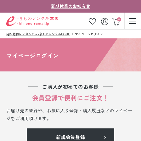
夏期休業のお知らせ
ゲスト
0
宅配着物レンタルのｅ-きものレンタルHOME
マイページログイン
お気に入り
ログイン
カート
ご利用ガイド
ご注文の流れ
マイページログイン
会社案内
よくあるご質問
きものコラム
お客様の声
ご購入が初めてのお客様
法人・グループの
会員登録で便利にご注文！
お問い合わせ
お客様はこちら
お届け先の登録や、お気に入り登録・購入履歴などのマイペー
着物の種類から探す
ジをご利用頂けます。
七五三レンタル
新規会員登録