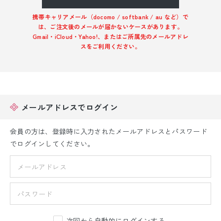
振袖レンタル
携帯キャリアメール（docomo / softbank / au など）で
は、ご注文後のメールが届かないケースがあります。
卒業式袴レンタル
Gmail・iCloud・Yahoo!、またはご所属先のメールアドレ
スをご利用ください。
産着レンタル
訪問着・付下げレンタル
ベビー着物レンタル
メールアドレスでログイン
ジュニア着物レンタル
会員の方は、登録時に入力されたメールアドレスとパスワード
でログインしてください。
ジュニア洋装レンタル
ベビー洋装レンタル
紋付袴レンタル
次回から自動的にログインする