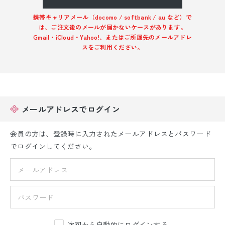
振袖レンタル
携帯キャリアメール（docomo / softbank / au など）で
は、ご注文後のメールが届かないケースがあります。
卒業式袴レンタル
Gmail・iCloud・Yahoo!、またはご所属先のメールアドレ
スをご利用ください。
産着レンタル
訪問着・付下げレンタル
ベビー着物レンタル
メールアドレスでログイン
ジュニア着物レンタル
会員の方は、登録時に入力されたメールアドレスとパスワード
でログインしてください。
ジュニア洋装レンタル
ベビー洋装レンタル
紋付袴レンタル
次回から自動的にログインする