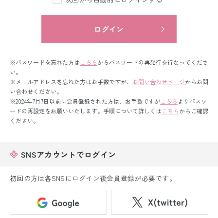
留袖レンタル
男性礼装レンタル
ログイン
スーツレンタル
※パスワードを忘れた方は
こちら
からパスワードの再発行を行なってくださ
色打掛&紋付袴レンタル
い。
※メールアドレスを忘れた方はお手数ですが、
お問い合わせページ
からお問
い合わせください。
白無垢&紋付袴レンタル
※2024年7月7日以前に会員登録された方は、お手数ですが
こちら
よりパスワ
ードの再設定をお願いいたします。手順について詳しくは
こちら
からご確認
引き振袖レンタル
ください。
小物販売品
SNSアカウントでログイン
初回の方は各SNSにログイン後会員登録が必要です。