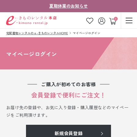
夏期休業のお知らせ
ゲスト
0
宅配着物レンタルのｅ-きものレンタルHOME
マイページログイン
お気に入り
ログイン
カート
ご利用ガイド
ご注文の流れ
マイページログイン
会社案内
よくあるご質問
きものコラム
お客様の声
ご購入が初めてのお客様
法人・グループの
会員登録で便利にご注文！
お問い合わせ
お客様はこちら
お届け先の登録や、お気に入り登録・購入履歴などのマイペー
着物の種類から探す
ジをご利用頂けます。
七五三レンタル
新規会員登録