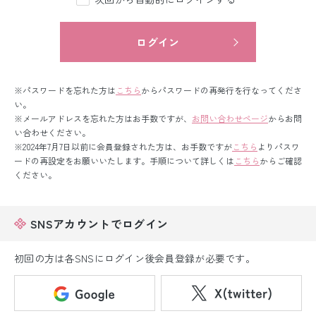
留袖レンタル
男性礼装レンタル
ログイン
スーツレンタル
※パスワードを忘れた方は
こちら
からパスワードの再発行を行なってくださ
色打掛&紋付袴レンタル
い。
※メールアドレスを忘れた方はお手数ですが、
お問い合わせページ
からお問
い合わせください。
白無垢&紋付袴レンタル
※2024年7月7日以前に会員登録された方は、お手数ですが
こちら
よりパスワ
ードの再設定をお願いいたします。手順について詳しくは
こちら
からご確認
引き振袖レンタル
ください。
小物販売品
SNSアカウントでログイン
初回の方は各SNSにログイン後会員登録が必要です。