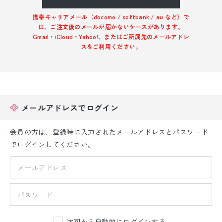
振袖レンタル
携帯キャリアメール（docomo / softbank / au など）で
は、ご注文後のメールが届かないケースがあります。
卒業式袴レンタル
Gmail・iCloud・Yahoo!、またはご所属先のメールアドレ
スをご利用ください。
産着レンタル
訪問着・付下げレンタル
ベビー着物レンタル
メールアドレスでログイン
ジュニア着物レンタル
会員の方は、登録時に入力されたメールアドレスとパスワード
でログインしてください。
ジュニア洋装レンタル
ベビー洋装レンタル
紋付袴レンタル
次回から自動的にログインする