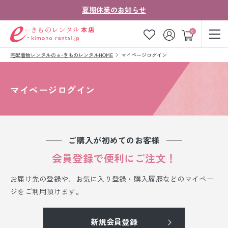
夏期休業のお知らせ
ゲスト
0
宅配着物レンタルのｅ-きものレンタルHOME
マイページログイン
お気に入り
ログイン
カート
ご利用ガイド
ご注文の流れ
マイページログイン
会社案内
よくあるご質問
きものコラム
お客様の声
ご購入が初めてのお客様
法人・グループの
会員登録で便利にご注文！
お問い合わせ
お客様はこちら
お届け先の登録や、お気に入り登録・購入履歴などのマイペー
着物の種類から探す
ジをご利用頂けます。
七五三レンタル
新規会員登録