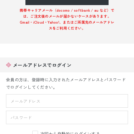
振袖レンタル
携帯キャリアメール（docomo / softbank / au など）で
は、ご注文後のメールが届かないケースがあります。
卒業式袴レンタル
Gmail・iCloud・Yahoo!、またはご所属先のメールアドレ
スをご利用ください。
産着レンタル
訪問着・付下げレンタル
ベビー着物レンタル
メールアドレスでログイン
ジュニア着物レンタル
会員の方は、登録時に入力されたメールアドレスとパスワード
でログインしてください。
ジュニア洋装レンタル
ベビー洋装レンタル
紋付袴レンタル
次回から自動的にログインする