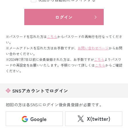
留袖レンタル
男性礼装レンタル
ログイン
スーツレンタル
※パスワードを忘れた方は
こちら
からパスワードの再発行を行なってくださ
色打掛&紋付袴レンタル
い。
※メールアドレスを忘れた方はお手数ですが、
お問い合わせページ
からお問
い合わせください。
白無垢&紋付袴レンタル
※2024年7月7日以前に会員登録された方は、お手数ですが
こちら
よりパスワ
ードの再設定をお願いいたします。手順について詳しくは
こちら
からご確認
引き振袖レンタル
ください。
小物販売品
SNSアカウントでログイン
初回の方は各SNSにログイン後会員登録が必要です。