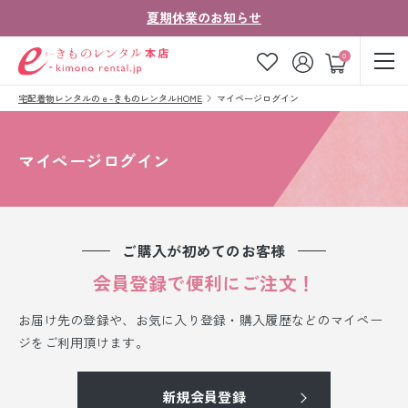
夏期休業のお知らせ
ゲスト
0
宅配着物レンタルのｅ-きものレンタルHOME
マイページログイン
お気に入り
ログイン
カート
ご利用ガイド
ご注文の流れ
マイページログイン
会社案内
よくあるご質問
きものコラム
お客様の声
ご購入が初めてのお客様
法人・グループの
会員登録で便利にご注文！
お問い合わせ
お客様はこちら
お届け先の登録や、お気に入り登録・購入履歴などのマイペー
着物の種類から探す
ジをご利用頂けます。
七五三レンタル
新規会員登録