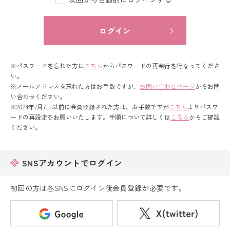
留袖レンタル
男性礼装レンタル
ログイン
スーツレンタル
※パスワードを忘れた方は
こちら
からパスワードの再発行を行なってくださ
色打掛&紋付袴レンタル
い。
※メールアドレスを忘れた方はお手数ですが、
お問い合わせページ
からお問
い合わせください。
白無垢&紋付袴レンタル
※2024年7月7日以前に会員登録された方は、お手数ですが
こちら
よりパスワ
ードの再設定をお願いいたします。手順について詳しくは
こちら
からご確認
引き振袖レンタル
ください。
小物販売品
SNSアカウントでログイン
初回の方は各SNSにログイン後会員登録が必要です。