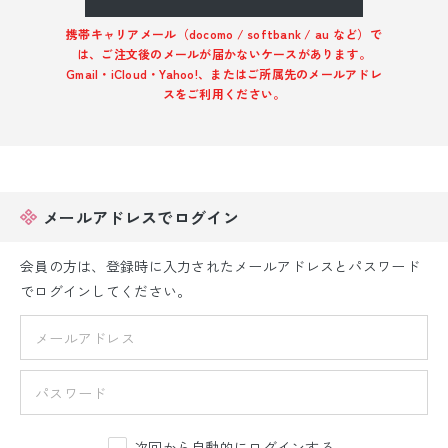
振袖レンタル
携帯キャリアメール（docomo / softbank / au など）で
は、ご注文後のメールが届かないケースがあります。
卒業式袴レンタル
Gmail・iCloud・Yahoo!、またはご所属先のメールアドレ
スをご利用ください。
産着レンタル
訪問着・付下げレンタル
ベビー着物レンタル
メールアドレスでログイン
ジュニア着物レンタル
会員の方は、登録時に入力されたメールアドレスとパスワード
でログインしてください。
ジュニア洋装レンタル
ベビー洋装レンタル
紋付袴レンタル
次回から自動的にログインする