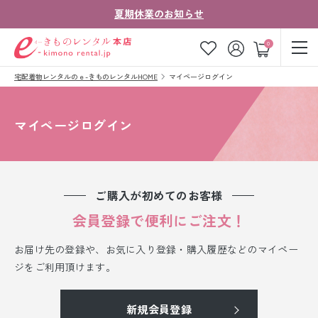
夏期休業のお知らせ
ゲスト
0
宅配着物レンタルのｅ-きものレンタルHOME
マイページログイン
お気に入り
ログイン
カート
ご利用ガイド
ご注文の流れ
マイページログイン
会社案内
よくあるご質問
きものコラム
お客様の声
ご購入が初めてのお客様
法人・グループの
会員登録で便利にご注文！
お問い合わせ
お客様はこちら
お届け先の登録や、お気に入り登録・購入履歴などのマイペー
着物の種類から探す
ジをご利用頂けます。
七五三レンタル
新規会員登録