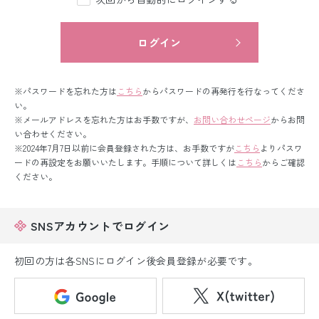
留袖レンタル
男性礼装レンタル
ログイン
スーツレンタル
※パスワードを忘れた方は
こちら
からパスワードの再発行を行なってくださ
色打掛&紋付袴レンタル
い。
※メールアドレスを忘れた方はお手数ですが、
お問い合わせページ
からお問
い合わせください。
白無垢&紋付袴レンタル
※2024年7月7日以前に会員登録された方は、お手数ですが
こちら
よりパスワ
ードの再設定をお願いいたします。手順について詳しくは
こちら
からご確認
引き振袖レンタル
ください。
小物販売品
SNSアカウントでログイン
初回の方は各SNSにログイン後会員登録が必要です。