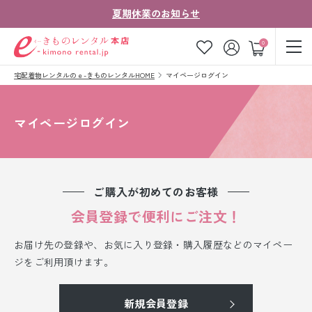
夏期休業のお知らせ
ゲスト
0
宅配着物レンタルのｅ-きものレンタルHOME
マイページログイン
お気に入り
ログイン
カート
ご利用ガイド
ご注文の流れ
マイページログイン
会社案内
よくあるご質問
きものコラム
お客様の声
ご購入が初めてのお客様
法人・グループの
会員登録で便利にご注文！
お問い合わせ
お客様はこちら
お届け先の登録や、お気に入り登録・購入履歴などのマイペー
着物の種類から探す
ジをご利用頂けます。
七五三レンタル
新規会員登録