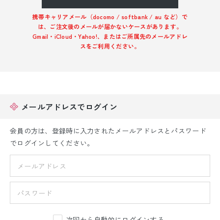
振袖レンタル
携帯キャリアメール（docomo / softbank / au など）で
は、ご注文後のメールが届かないケースがあります。
卒業式袴レンタル
Gmail・iCloud・Yahoo!、またはご所属先のメールアドレ
スをご利用ください。
産着レンタル
訪問着・付下げレンタル
ベビー着物レンタル
メールアドレスでログイン
ジュニア着物レンタル
会員の方は、登録時に入力されたメールアドレスとパスワード
でログインしてください。
ジュニア洋装レンタル
ベビー洋装レンタル
紋付袴レンタル
次回から自動的にログインする