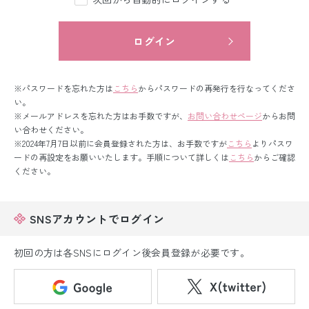
留袖レンタル
男性礼装レンタル
ログイン
スーツレンタル
※パスワードを忘れた方は
こちら
からパスワードの再発行を行なってくださ
色打掛&紋付袴レンタル
い。
※メールアドレスを忘れた方はお手数ですが、
お問い合わせページ
からお問
い合わせください。
白無垢&紋付袴レンタル
※2024年7月7日以前に会員登録された方は、お手数ですが
こちら
よりパスワ
ードの再設定をお願いいたします。手順について詳しくは
こちら
からご確認
引き振袖レンタル
ください。
小物販売品
SNSアカウントでログイン
初回の方は各SNSにログイン後会員登録が必要です。