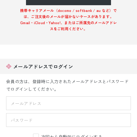
振袖レンタル
携帯キャリアメール（docomo / softbank / au など）で
は、ご注文後のメールが届かないケースがあります。
卒業式袴レンタル
Gmail・iCloud・Yahoo!、またはご所属先のメールアドレ
スをご利用ください。
産着レンタル
訪問着・付下げレンタル
ベビー着物レンタル
メールアドレスでログイン
ジュニア着物レンタル
会員の方は、登録時に入力されたメールアドレスとパスワード
でログインしてください。
ジュニア洋装レンタル
ベビー洋装レンタル
紋付袴レンタル
次回から自動的にログインする