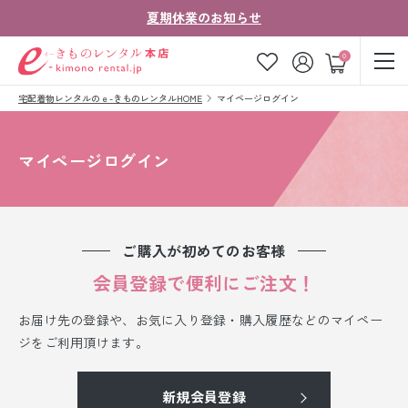
夏期休業のお知らせ
ゲスト
0
宅配着物レンタルのｅ-きものレンタルHOME
マイページログイン
お気に入り
ログイン
カート
ご利用ガイド
ご注文の流れ
マイページログイン
会社案内
よくあるご質問
きものコラム
お客様の声
ご購入が初めてのお客様
法人・グループの
会員登録で便利にご注文！
お問い合わせ
お客様はこちら
お届け先の登録や、お気に入り登録・購入履歴などのマイペー
着物の種類から探す
ジをご利用頂けます。
七五三レンタル
新規会員登録