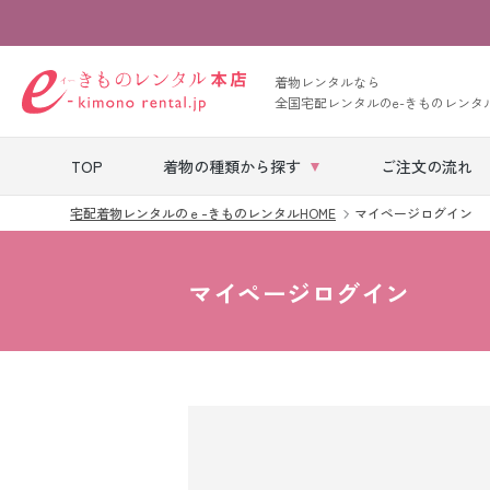
着物レンタルなら
全国宅配レンタルのe-きものレンタ
TOP
着物の種類から探す
ご注文の流れ
宅配着物レンタルのｅ-きものレンタルHOME
マイページログイン
七五三レンタル
マイページログイン
ベビー着物レン
タル
留袖レンタル