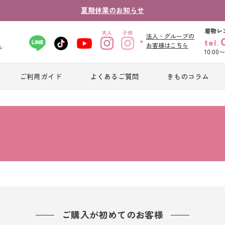
夏期休業のお知らせ
着物レ
法人・グループの
tel.
お客様はこちら
ル
10:00
ご利用ガイド
よくあるご質問
きものコラム
卒業式袴レンタ
振袖レンタル
産
ル
ジュニア着物レ
ジュニア洋装レ
ベ
ンタル
ンタル
タ
男性礼装レンタ
色
スーツレンタル
ル
レ
ご購入が初めてのお客様