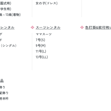
卒園式袴)
女の子(ドレス)
小学生袴)
歳～13歳(着物)
装レンタル
スーツレンタル
色打掛&紋付袴
グ
ママスーツ
ド
7号(S)
（シングル）
9号(M)
11号(L)
13号(LL)
売品
飾り
髪飾り
柄半衿