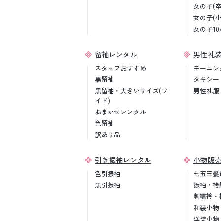
女の子(
女の子(
女の子10
留袖レンタル
男性礼
スタッフおすすめ
モーニン
黒留袖
タキシー
黒留袖・大きいサイズ(ワ
男性礼服
イド)
おまかせレンタル
色留袖
訳あり品
引き振袖レンタル
小物販
色引振袖
七五三髪
黒引振袖
振袖・袴
刺繍衿・
和装小物
洋装小物