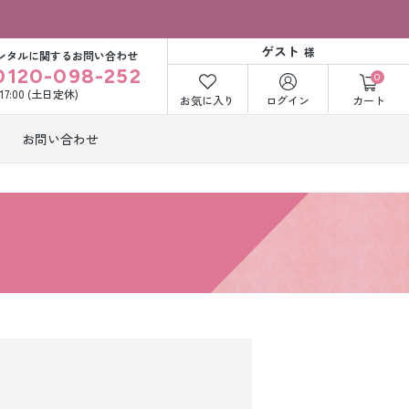
ゲスト
様
ンタルに関するお問い合わせ
0120-098-252
0
〜17:00 (土日定休)
お気に入り
ログイン
カート
お問い合わせ
訪問着・付下げ
着レンタル
レンタル
ビー洋装レン
紋付袴レンタル
ル
打掛&紋付袴
白無垢&紋付袴
ンタル
レンタル