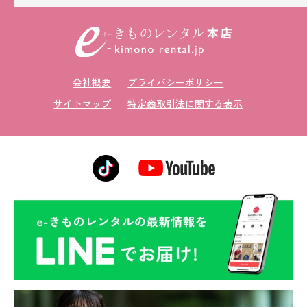
留袖レンタル
男性礼装レンタル
スーツレンタル
会社概要
プライバシーポリシー
色打掛&紋付袴レンタル
サイトマップ
特定商取引法に関する表示
白無垢&紋付袴レンタル
引き振袖レンタル
小物販売品