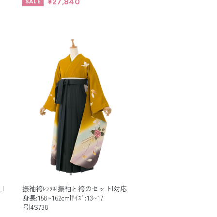
¥27,840
|
振袖袴ﾚﾝﾀﾙ|振袖と袴のセット|対応
身長:158~162cm|ｻｲｽﾞ:13~17
号|4S738