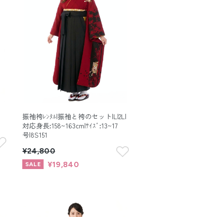
振袖袴ﾚﾝﾀﾙ|振袖と袴のセット|L|2L|
対応身長:158~163cm|ｻｲｽﾞ:13~17
号|8S151
¥24,800
¥19,840