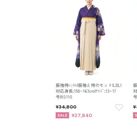
振袖袴ﾚﾝﾀﾙ|振袖と袴のセット|L|2L|
振
対応身長:158~163cm|ｻｲｽﾞ:13~17
対
号|8S110
号
¥34,800
¥
¥27,840