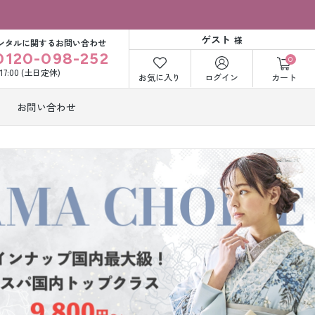
ゲスト
様
ンタルに関するお問い合わせ
0120-098-252
0
〜17:00 (土日定休)
お気に入り
ログイン
カート
お問い合わせ
訪問着・付下げ
着レンタル
レンタル
ビー洋装レン
紋付袴レンタル
ル
打掛&紋付袴
白無垢&紋付袴
ンタル
レンタル