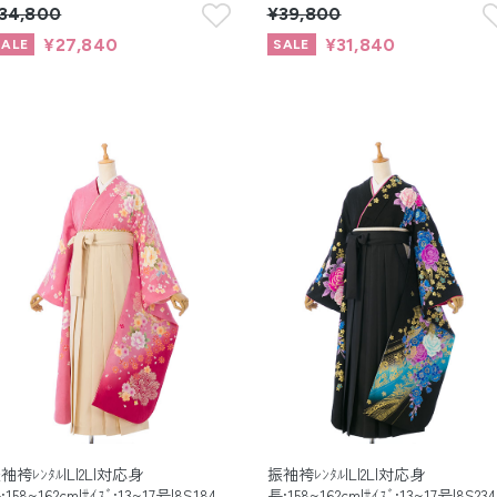
34,800
¥39,800
¥27,840
¥31,840
袖袴ﾚﾝﾀﾙ|L|2L|対応身
振袖袴ﾚﾝﾀﾙ|L|2L|対応身
:158~162cm|ｻｲｽﾞ:13~17号|8S184
長:158~162cm|ｻｲｽﾞ:13~17号|8S234