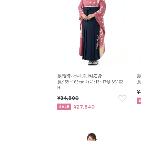
振袖袴ﾚﾝﾀﾙ|L|2L|対応身
振
長:158~163cm|ｻｲｽﾞ:13~17号|8S162
長
H
¥
¥34,800
¥27,840