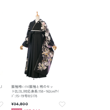
|
振袖袴ﾚﾝﾀﾙ|振袖と袴のセッ
ト|2L|3L|対応身長:158~162cm|ｻｲ
ｽﾞ:15~19号|8S178
¥34,800