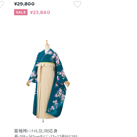
¥29,800
¥23,840
振袖袴ﾚﾝﾀﾙ|L|2L|対応身
長:158~162cm|ｻｲｽﾞ:13~17号|8S185