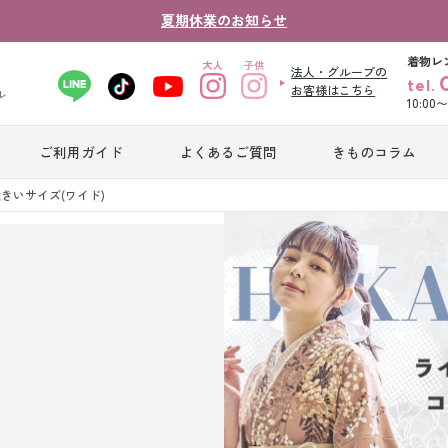
夏期休業のお知らせ
着物レ
法人・グループの
tel.
お客様はこちら
ル
10:00
ご利用ガイド
よくあるご質問
きものコラム
卒業式袴レンタ
きいサイズ(ワイド)
振袖レンタル
産
ル
ジュニア着物レ
ジュニア洋装レ
ベ
ンタル
ンタル
タ
男性礼装レンタ
色
スーツレンタル
ル
レ