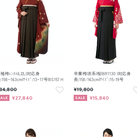
袖袴ﾚﾝﾀﾙ|L|2L|対応身
卒業袴|赤系|桜|8R1130 |対応身
:158~163cm|ｻｲｽﾞ:13~17号|8S157 H
長:158-163cm|ｻｲｽﾞ:15-19号
34,800
¥19,800
¥27,840
¥15,840