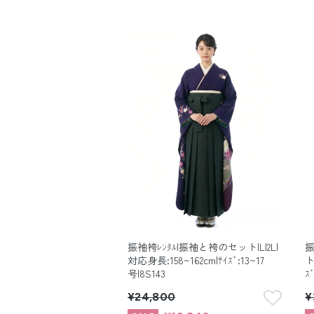
振袖袴ﾚﾝﾀﾙ|振袖と袴のセット|L|2L|
振
対応身長:158~162cm|ｻｲｽﾞ:13~17
ト
号|8S143
ｽ
¥24,800
¥