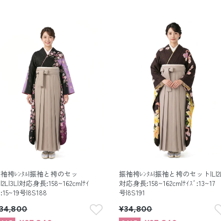
袖袴ﾚﾝﾀﾙ|振袖と袴のセッ
振袖袴ﾚﾝﾀﾙ|振袖と袴のセット|L|2L
|2L|3L|対応身長:158~162cm|ｻｲ
対応身長:158~162cm|ｻｲｽﾞ:13~17
ﾞ:15~19号|8S188
号|8S191
34,800
¥34,800