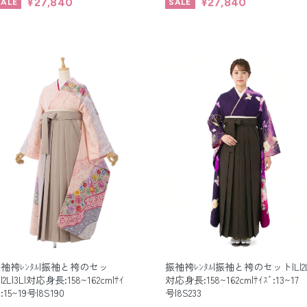
¥27,840
¥27,840
袖袴ﾚﾝﾀﾙ|振袖と袴のセッ
振袖袴ﾚﾝﾀﾙ|振袖と袴のセット|L|2L
|2L|3L|対応身長:158~162cm|ｻｲ
対応身長:158~162cm|ｻｲｽﾞ:13~17
ﾞ:15~19号|8S190
号|8S233