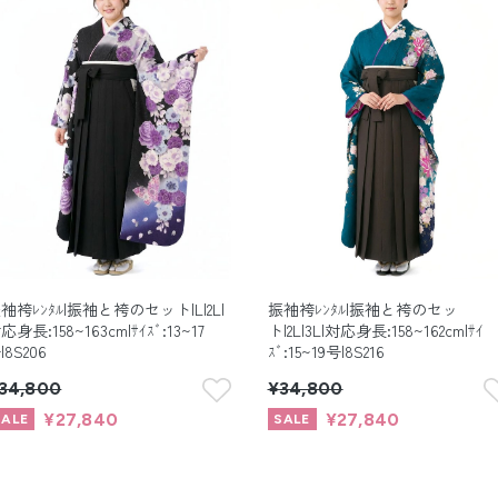
袖袴ﾚﾝﾀﾙ|振袖と袴のセット|L|2L|
振袖袴ﾚﾝﾀﾙ|振袖と袴のセッ
応身長:158~163cm|ｻｲｽﾞ:13~17
ト|2L|3L|対応身長:158~162cm|ｻｲ
|8S206
ｽﾞ:15~19号|8S216
34,800
¥34,800
¥27,840
¥27,840