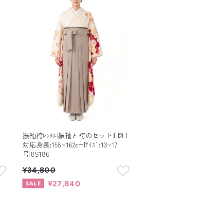
振袖袴ﾚﾝﾀﾙ|振袖と袴のセット|L|2L|
対応身長:158~162cm|ｻｲｽﾞ:13~17
号|8S186
¥34,800
¥27,840