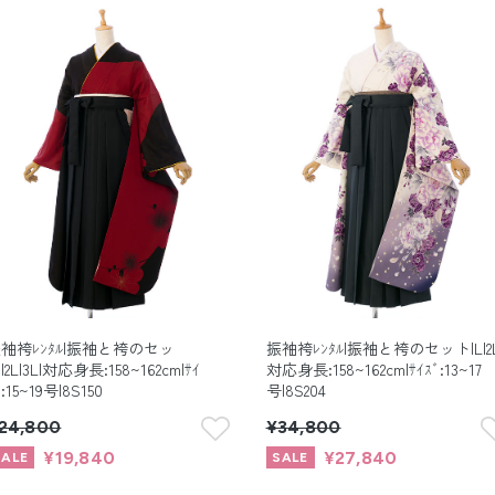
袖袴ﾚﾝﾀﾙ|振袖と袴のセッ
振袖袴ﾚﾝﾀﾙ|振袖と袴のセット|L|2L
|2L|3L|対応身長:158~162cm|ｻｲ
対応身長:158~162cm|ｻｲｽﾞ:13~17
ﾞ:15~19号|8S150
号|8S204
24,800
¥34,800
¥19,840
¥27,840