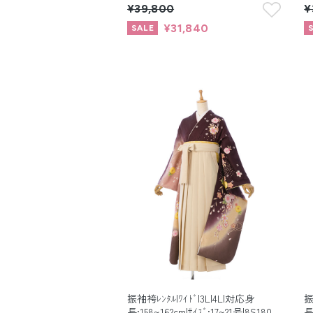
¥39,800
¥
¥31,840
振袖袴ﾚﾝﾀﾙ|ﾜｲﾄﾞ|3L|4L|対応身
振
長:158~162cm|ｻｲｽﾞ:17~21号|8S180
長