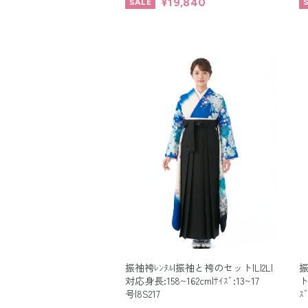
¥19,840
振袖袴ﾚﾝﾀﾙ|振袖と袴のセット|L|2L|
振
対応身長:158~162cm|ｻｲｽﾞ:13~17
ト
号|8S217
ｽ