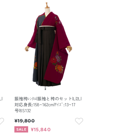
|
振袖袴ﾚﾝﾀﾙ|振袖と袴のセット|L|2L|
対応身長:158~162cm|ｻｲｽﾞ:13~17
号|8S132
¥19,800
¥15,840