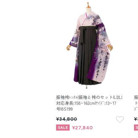
振袖袴ﾚﾝﾀﾙ|振袖と袴のセット|L|2L|
振
対応身長:158~162cm|ｻｲｽﾞ:13~17
ト
号|8S199
ｽ
¥34,800
¥
¥27,840