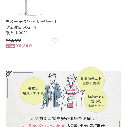
男の子|子供ｽｰﾂ|ﾍﾞﾋﾞｰﾀｷｼｰﾄﾞ|
対応身長:80cm前
後|#HIH0002
¥7,800
¥6,240
高品質な着物を安心価格でお届け!
e-きものレンタル
が選ばれる理由