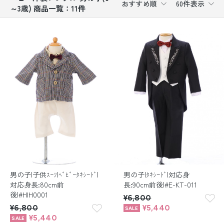
おすすめ順
60件表示
～3歳) 商品一覧：11件
振袖レンタル
卒業式袴レンタル
産着レンタル
訪問着・付下げレンタル
ベビー着物レンタル
ジュニア着物レンタル
ジュニア洋装レンタル
男の子|子供ｽｰﾂ|ﾍﾞﾋﾞｰﾀｷｼｰﾄﾞ|
男の子|ﾀｷｼｰﾄﾞ|対応身
ベビー洋装レンタル
対応身長:80cm前
長:90cm前後|#E-KT-011
後|#HIH0001
¥6,800
紋付袴レンタル
¥6,800
¥5,440
¥5,440