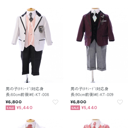
留袖レンタル
男性礼装レンタル
スーツレンタル
色打掛&紋付袴レンタル
白無垢&紋付袴レンタル
引き振袖レンタル
小物販売品
男の子|ﾀｷｼｰﾄﾞ|対応身
男の子|ﾀｷｼｰﾄﾞ|対応身
長:80cm前後|#E-KT-008
長:90cm前後|#E-KT-009
¥6,800
¥6,800
¥5,440
¥5,440