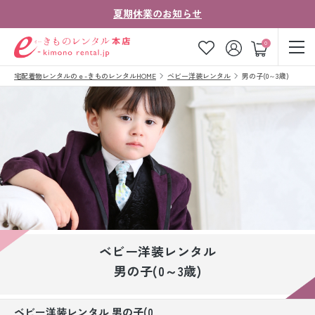
夏期休業のお知らせ
ゲスト
0
宅配着物レンタルのｅ-きものレンタルHOME
ベビー洋装レンタル
男の子(0～3歳)
お気に入り
ログイン
カート
ご利用ガイド
ご注文の流れ
会社案内
よくあるご質問
きものコラム
お客様の声
法人・グループの
お問い合わせ
お客様はこちら
ベビー洋装レンタル
着物の種類から探す
男の子(0～3歳)
七五三レンタル
ベビー洋装レンタル 男の子(0