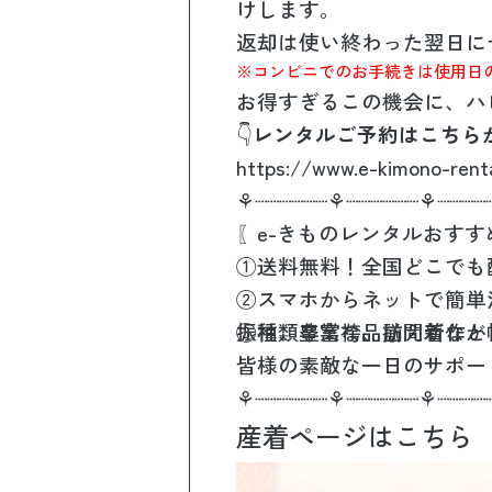
けします。
返却は使い終わった翌日に
※コンビニでのお手続きは使用日
お得すぎるこの機会に、ハ
👇
レンタルご予約はこちら
https://www.e-kimono-renta
⚘┈┈┈┈┈┈⚘┈┈┈┈┈┈⚘┈┈┈┈
〖e-きものレンタルおす
①送料無料！全国どこでも
②スマホからネットで簡単
③種類豊富な品揃え新作か
振袖、卒業袴、訪問着など
皆様の素敵な一日のサポー
⁡⚘┈┈┈┈┈┈⚘┈┈┈┈┈┈⚘┈┈┈┈
産着ページはこちら