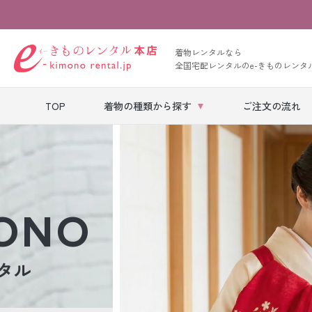
着物レンタルなら
全国宅配レンタルのe-きものレンタ
TOP
着物の種類から探す
ご注文の流れ
七五三レンタル
ベビー着物レン
タル
MONO
留袖レンタル
タル