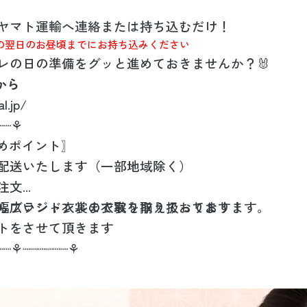
ヤマト運輸へ連絡または持ち込むだけ！
の翌日のお昼頃までにお持ち込みください
レの日の準備をグッと進めておきませんか？🐰
から
l.jp/
┈┈⚘
すめポイント〗
配送いたします（一部地域除く）
注文
らブランド衣裳まで取り揃えております！
幅広いジャンルの衣裳を取り扱っております。
トをさせて頂きます
┈┈⚘┈┈┈┈┈┈⚘