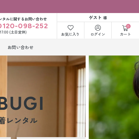
ゲスト
様
ンタルに関するお問い合わせ
0120-098-252
0
〜17:00 (土日定休)
お気に入り
ログイン
カート
お問い合わせ
訪問着・付下げ
着レンタル
レンタル
ビー洋装レン
紋付袴レンタル
ル
BUGI
打掛&紋付袴
白無垢&紋付袴
着レンタル
ンタル
レンタル