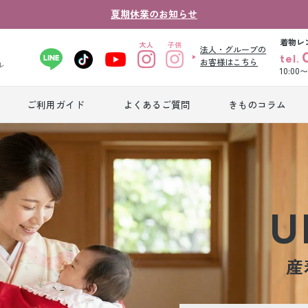
夏期休業のお知らせ
着物レ
法人・グループの
tel.
お客様はこちら
ル
10:00
ご利用ガイド
よくあるご質問
きものコラム
卒業式袴レンタ
振袖レンタル
産
ル
ジュニア着物レ
ジュニア洋装レ
ベ
ンタル
ンタル
タ
U
男性礼装レンタ
色
スーツレンタル
産
ル
レ