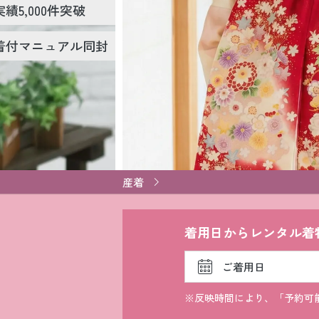
引き振袖レンタ
績5,000件突破
ル
着付マニュアル同封
産着
着用日からレンタル着
※反映時間により、「予約可