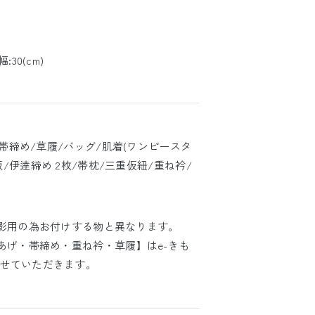
幅:30(cm)
/帯締め/草履/バッグ/肌着(ワンピースタ
板/伊逹締め 2枚/帯枕/三重仮紐/重ね衿/
撮影用の為お付けする物と異なります。
あげ・帯締め・重ね衿・草履】はe-きも
せていただきます。