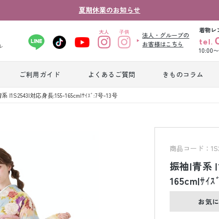
夏期休業のお知らせ
着物レ
法人・グループの
tel.
お客様はこちら
ル
10:00
ご利用ガイド
よくあるご質問
きものコラム
卒業式袴レンタ
 |1S2543|対応身長:155-165cm|ｻｲｽﾞ:7号-13号
振袖レンタル
産
ル
ジュニア着物レ
ジュニア洋装レ
ベ
ンタル
ンタル
タ
商品コード：1S2
振袖|青系 |
男性礼装レンタ
165cm|ｻｲｽ
色
スーツレンタル
ル
レ
お気