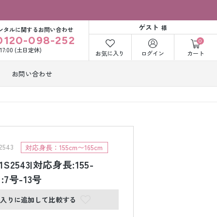
ゲスト
様
ンタルに関するお問い合わせ
0120-098-252
0
〜17:00 (土日定休)
お気に入り
ログイン
カート
お問い合わせ
訪問着・付下げ
着レンタル
レンタル
ビー洋装レン
紋付袴レンタル
ル
543
対応身長：155cm〜165cm
1S2543|対応身長:155-
ﾞ:7号-13号
打掛&紋付袴
白無垢&紋付袴
ンタル
レンタル
に入りに追加して比較する