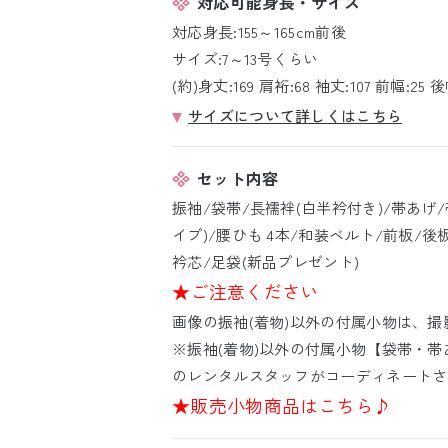
対応可能身長・サイズ
対応身長:155～165cm前後
サイズ:7～13号くらい
(約)身丈:169 肩裄:68 袖丈:107 前幅:25 後
サイズについて詳しくはこちら
セット内容
振袖/袋帯/長襦袢(白半衿付き)/帯あげ
イプ)/腰ひも 4本/和装ベルト/前板/後
衿芯/足袋(新品プレゼント)
★ご注意ください
画像の振袖(着物)以外の付属小物は、
※振袖(着物)以外の付属小物【袋帯・帯
のレンタルスタッフがコーディネートさ
★販売小物商品はこちら♪