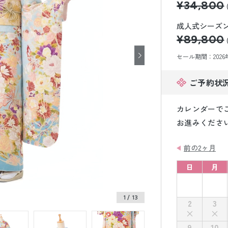
¥34,800
小物販売品
成人式シーズン価
¥89,800
セール期間：2026年8
ご予約状
カレンダーで
お進みくださ
前の2ヶ月
日
月
1
/ 13
2
3
9
10