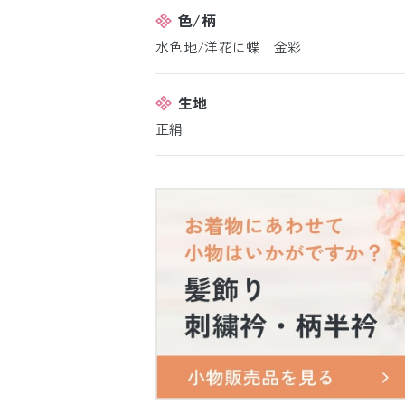
色/柄
水色地/洋花に蝶 金彩
生地
正絹