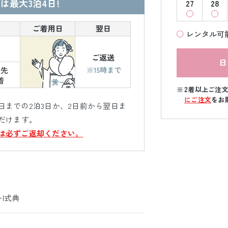
は最大3泊4日!
27
28
レンタル可
日
2着以上ご注
にご注文
をお
までの2泊3日か、2日前から翌日ま
だけます。
は必ずご返却ください。
ｰ|式典