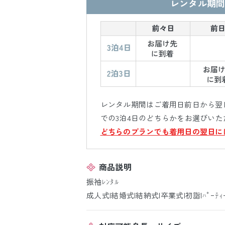
レンタル期間
レンタル期間はご着用日前日から翌日
での3泊4日のどちらかをお選びいた
どちらのプランでも着用日の翌日に
商品説明
振袖ﾚﾝﾀﾙ
成人式|結婚式|結納式|卒業式|初詣|ﾊﾟｰﾃｨ