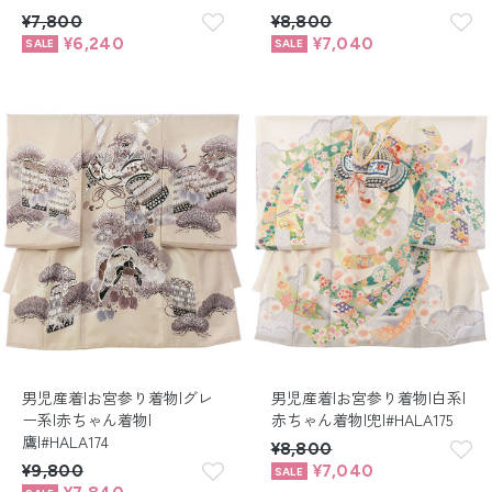
¥7,800
¥8,800
¥6,240
¥7,040
男児産着|お宮参り着物|グレ
男児産着|お宮参り着物|白系|
ー系|赤ちゃん着物|
赤ちゃん着物|兜|#HALA175
鷹|#HALA174
¥8,800
¥9,800
¥7,040