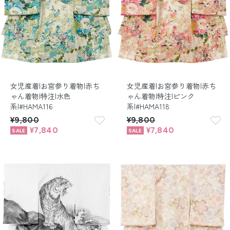
女児産着|お宮参り着物|赤ち
女児産着|お宮参り着物|赤ち
ゃん着物|特注|水色
ゃん着物|特注|ピンク
系|#HAMA116
系|#HAMA118
¥9,800
¥9,800
¥7,840
¥7,840