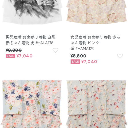
男児産着|お宮参り着物|白系|
女児産着|お宮参り着物|赤ち
赤ちゃん着物|虎|#HALA178
ゃん着物|ピンク
系|#HAMA123
¥8,800
¥7,040
¥8,800
¥7,040