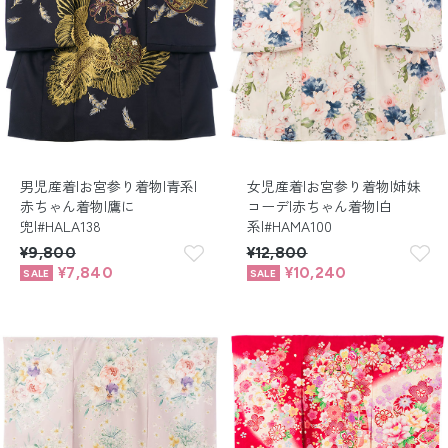
男児産着|お宮参り着物|青系|
女児産着|お宮参り着物|姉妹
赤ちゃん着物|鷹に
コーデ|赤ちゃん着物|白
兜|#HALA138
系|#HAMA100
¥9,800
¥12,800
¥7,840
¥10,240