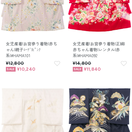
女児産着|お宮参り着物|赤ち
女児産着|お宮参り着物|正絹|
ゃん|親子ｺｰﾃﾞ|ﾋﾟﾝｸ
赤ちゃん着物|レンタル|赤
系|#HAMA101
系|#HAMA092
¥12,800
¥14,800
¥10,240
¥11,840