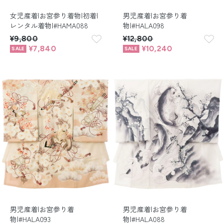
女児産着|お宮参り着物|初着|
男児産着|お宮参り着
レンタル着物|#HAMA088
物|#HALA098
¥9,800
¥12,800
¥7,840
¥10,240
男児産着|お宮参り着
男児産着|お宮参り着
物|#HALA093
物|#HALA088