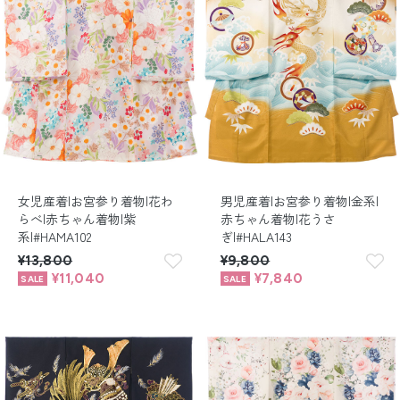
女児産着|お宮参り着物|花わ
男児産着|お宮参り着物|金系|
らべ|赤ちゃん着物|紫
赤ちゃん着物|花うさ
系|#HAMA102
ぎ|#HALA143
¥13,800
¥9,800
¥11,040
¥7,840