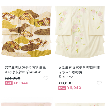
男児産着|お宮参り着物|高級
女児産着|お宮参り着物|刺繍|
正絹|京友禅|白系|#HALA180
赤ちゃん着物|黄
系|#HAMA131
¥24,800
¥19,840
¥13,800
¥11,040