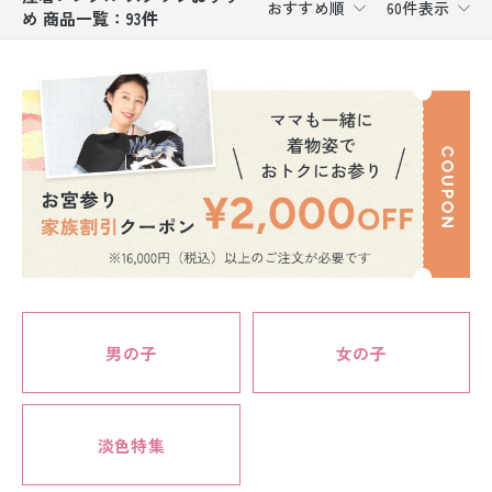
おすすめ順
60件表示
め 商品一覧：93件
振袖レンタル
卒業式袴レンタル
産着レンタル
訪問着・付下げレンタル
ベビー着物レンタル
ジュニア着物レンタル
ジュニア洋装レンタル
男の子
女の子
ベビー洋装レンタル
紋付袴レンタル
淡色特集