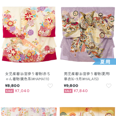
女児産着|お宮参り着物|赤ち
男児産着|お宮参り着物|夏用|
ゃん着物|黄色系|#HAMA110
単衣|6~9月|#HALA153
¥8,800
¥9,800
¥7,040
¥7,840