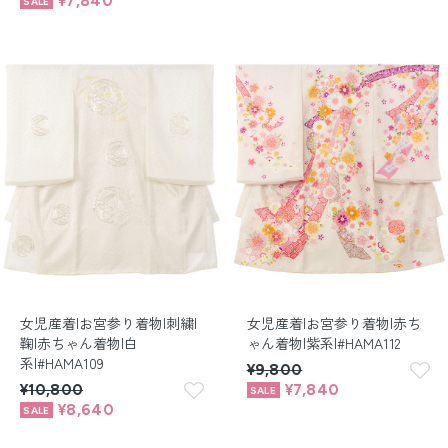
¥7,840
女児産着|お宮参り着物|刺繍|
女児産着|お宮参り着物|赤ち
鞠|赤ちゃん着物|白
ゃん着物|紫系|#HAMA112
系|#HAMA109
¥9,800
¥10,800
¥7,840
¥8,640