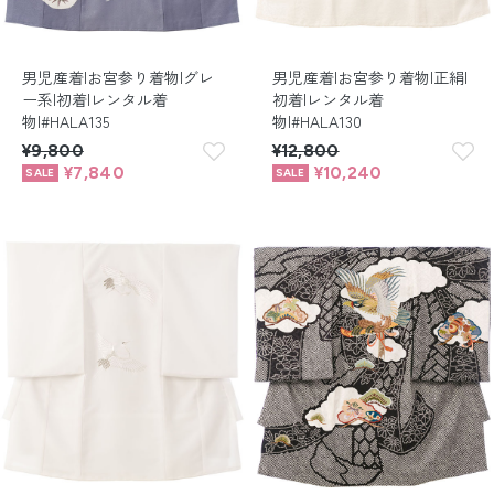
男児産着|お宮参り着物|グレ
男児産着|お宮参り着物|正絹|
ー系|初着|レンタル着
初着|レンタル着
物|#HALA135
物|#HALA130
¥9,800
¥12,800
¥7,840
¥10,240