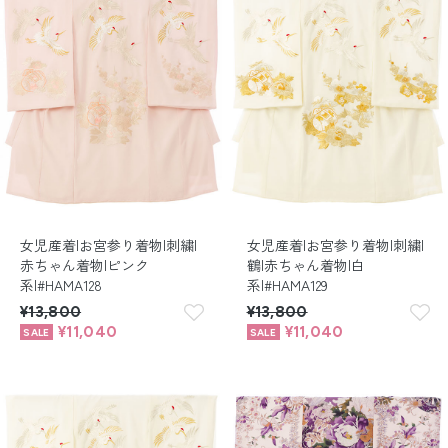
女児産着|お宮参り着物|刺繍|
女児産着|お宮参り着物|刺繍|
赤ちゃん着物|ピンク
鶴|赤ちゃん着物|白
系|#HAMA128
系|#HAMA129
¥13,800
¥13,800
¥11,040
¥11,040