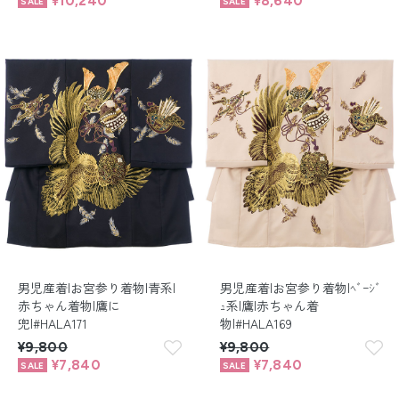
¥10,240
¥8,640
男児産着|お宮参り着物|青系|
男児産着|お宮参り着物|ﾍﾞｰｼﾞ
赤ちゃん着物|鷹に
ｭ系|鷹|赤ちゃん着
兜|#HALA171
物|#HALA169
¥9,800
¥9,800
¥7,840
¥7,840