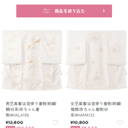
留袖レンタル
商品を絞り込む
男性礼装レンタル
スーツレンタル
色打掛&紋付袴レンタル
白無垢&紋付袴レンタル
引き振袖レンタル
小物販売品
男児産着|お宮参り着物|刺繍|
女児産着|お宮参り着物|刺繍|
鶴|白系|赤ちゃん着
檜扇|赤ちゃん着物|白
物|#HALA188
系|#HAMA133
¥12,800
¥10,800