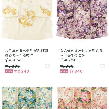
女児産着|お宮参り着物|刺繍|
女児産着|お宮参り着物|赤ち
鶴|赤ちゃん着物|白
ゃん着物|特注|紫
系|#HAMA130
系|#HAMA115
¥12,800
¥9,800
¥10,240
¥7,840