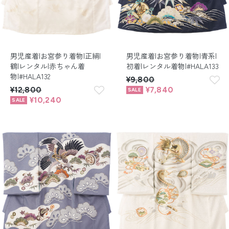
男児産着|お宮参り着物|正絹|
男児産着|お宮参り着物|青系|
鶴|レンタル|赤ちゃん着
初着|レンタル着物|#HALA133
物|#HALA132
¥9,800
¥12,800
¥7,840
¥10,240