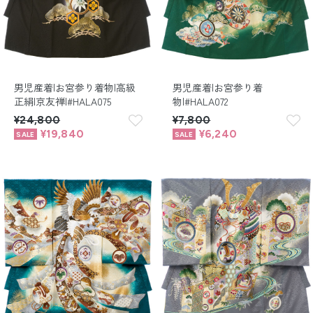
男児産着|お宮参り着物|高級
男児産着|お宮参り着
正絹|京友禅|#HALA075
物|#HALA072
¥24,800
¥7,800
¥19,840
¥6,240