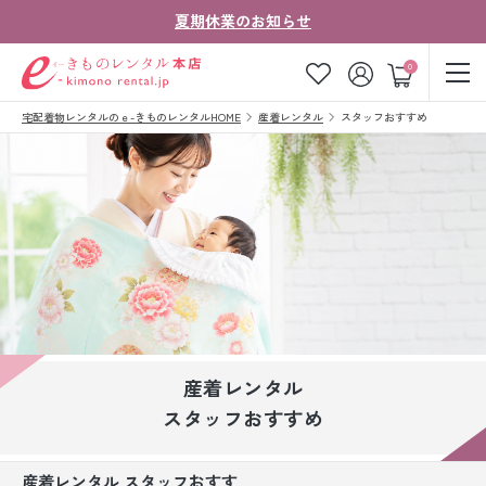
夏期休業のお知らせ
ゲスト
0
宅配着物レンタルのｅ-きものレンタルHOME
産着レンタル
スタッフおすすめ
お気に入り
ログイン
カート
ご利用ガイド
ご注文の流れ
会社案内
よくあるご質問
きものコラム
お客様の声
法人・グループの
お問い合わせ
お客様はこちら
産着レンタル
着物の種類から探す
スタッフおすすめ
七五三レンタル
産着レンタル スタッフおすす