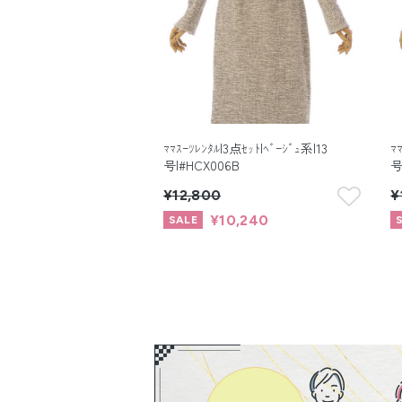
ﾏﾏｽｰﾂﾚﾝﾀﾙ|3点ｾｯﾄ|ﾍﾞｰｼﾞｭ系|13
ﾏ
号|#HCX006B
号
¥12,800
¥
¥10,240