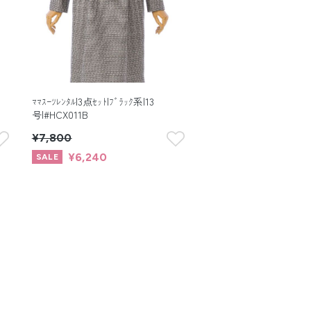
ﾏﾏｽｰﾂﾚﾝﾀﾙ|3点ｾｯﾄ|ﾌﾞﾗｯｸ系|13
号|#HCX011B
¥7,800
¥6,240