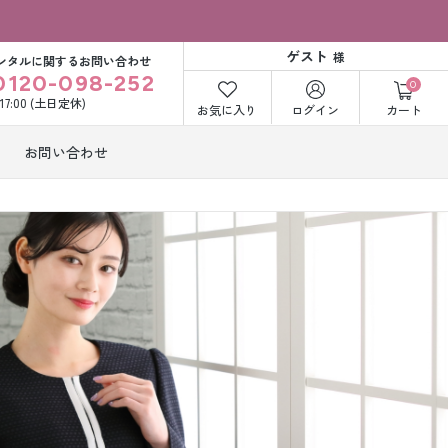
ゲスト
様
ンタルに関するお問い合わせ
0120-098-252
0
〜17:00 (土日定休)
お気に入り
ログイン
カート
お問い合わせ
訪問着・付下げ
着レンタル
レンタル
ビー洋装レン
紋付袴レンタル
ル
打掛&紋付袴
白無垢&紋付袴
ンタル
レンタル