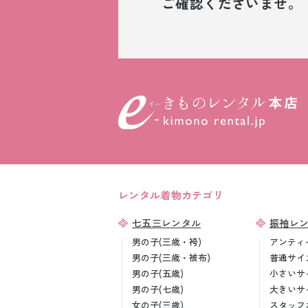
ご確認くださいませ。
レンタル着物カテゴリ
七五三レンタル
振袖レ
男の子(三歳・袴)
アンティ
男の子(三歳・被布)
普通サイ
男の子(五歳)
小さいサ
男の子(七歳)
大きいサ
女の子(三歳)
スタッフ