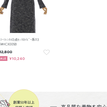
ﾏｽｰﾂﾚﾝﾀﾙ|3点ｾｯﾄ|ﾈｲﾋﾞｰ系|13
|#HCX005B
12,800
¥10,240
高品質な着物を安心