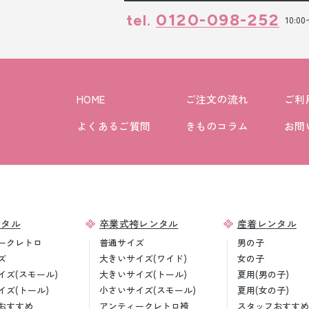
0120-098-252
tel.
10:0
HOME
ご注文の流れ
ご利
よくあるご質問
きものコラム
お問
ンタル
卒業式袴レンタル
産着レンタル
ークレトロ
普通サイズ
男の子
ズ
大きいサイズ(ワイド)
女の子
イズ(スモール)
大きいサイズ(トール)
夏用(男の子)
イズ(トール)
小さいサイズ(スモール)
夏用(女の子)
おすすめ
アンティークレトロ袴
スタッフおすすめ