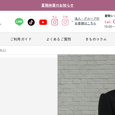
夏期休業のお知らせ
着物レ
法人・グループの
tel.
お客様はこちら
ル
10:00
ご利用ガイド
よくあるご質問
きものコラム
卒業式袴レンタ
(LL)
振袖レンタル
産
ル
ジュニア着物レ
ジュニア洋装レ
ベ
ンタル
ンタル
タ
男性礼装レンタ
色
スーツレンタル
ル
レ