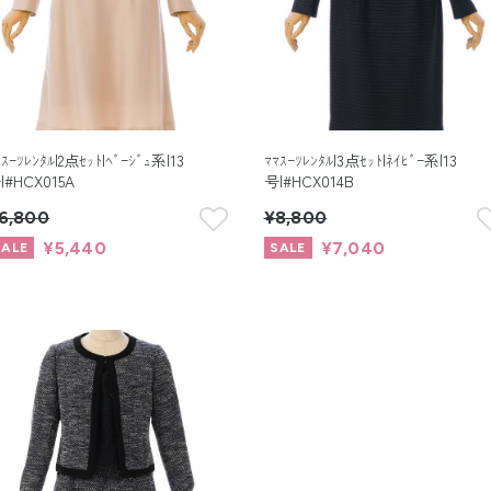
ﾏｽｰﾂﾚﾝﾀﾙ|2点ｾｯﾄ|ﾍﾞｰｼﾞｭ系|13
ﾏﾏｽｰﾂﾚﾝﾀﾙ|3点ｾｯﾄ|ﾈｲﾋﾞｰ系|13
|#HCX015A
号|#HCX014B
6,800
¥8,800
¥5,440
¥7,040