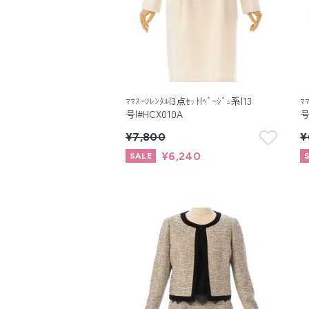
ﾏﾏｽｰﾂﾚﾝﾀﾙ|3点ｾｯﾄ|ﾍﾞｰｼﾞｭ系|13
ﾏ
号|#HCX010A
号
¥7,800
¥
¥6,240