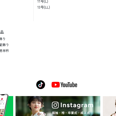
11号(L)
13号(LL)
売品
飾り
髪飾り
柄半衿