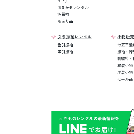
イド)
おまかせレンタル
色留袖
訳あり品
引き振袖レンタル
小物販
色引振袖
七五三髪
黒引振袖
振袖・袴
刺繍衿・
和装小物
洋装小物
セール品