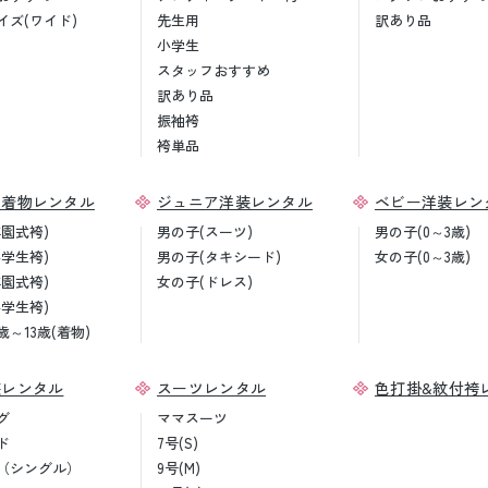
イズ(ワイド)
先生用
訳あり品
小学生
スタッフおすすめ
訳あり品
振袖袴
袴単品
ア着物レンタル
ジュニア洋装レンタル
ベビー洋装レン
卒園式袴)
男の子(スーツ)
男の子(0～3歳)
小学生袴)
男の子(タキシード)
女の子(0～3歳)
卒園式袴)
女の子(ドレス)
小学生袴)
歳～13歳(着物)
装レンタル
スーツレンタル
色打掛&紋付袴
グ
ママスーツ
ド
7号(S)
（シングル）
9号(M)