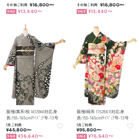
その他ご利用
¥16,800〜
その他ご利用
¥16,800〜
¥13,440〜
¥13,440〜
振袖|黒系|桜 |4S594|対応身
振袖|緑系 |1S2861|対応身
長:155-165cm|ｻｲｽﾞ:7号-13号
長:155-165cm|ｻｲｽﾞ:7号-13号
1月ご利用
1月ご利用
¥45,800〜
¥95,800〜
¥36,640〜
¥76,640〜