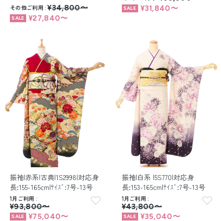
その他ご利用
¥34,800〜
¥31,840〜
¥27,840〜
振袖|赤系|古典|1S2998|対応身
振袖|白系 |5S770|対応身
長:155-165cm|ｻｲｽﾞ:7号-13号
長:153-165cm|ｻｲｽﾞ:7号-13号
1月ご利用
1月ご利用
¥93,800〜
¥43,800〜
¥75,040〜
¥35,040〜