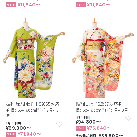
¥11,840〜
¥31,840〜
振袖|緑系| 牡丹 |1S2665|対応
振袖|白系 |1S2807|対応身
身長:158-168cm|ｻｲｽﾞ:7号-13
長:158-168cm|ｻｲｽﾞ:7号-13号
号
1月ご利用
¥94,800〜
1月ご利用
¥89,800〜
¥75,840〜
¥71,840〜
その他ご利用
¥39,800〜