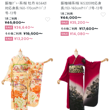
振袖|ｸﾞﾚｰ系|桜 牡丹 |6S642|
振袖|緑系|桜 |6S320|対応身
対応身長:160-170cm|ｻｲｽﾞ:7
長:153-160cm|ｻｲｽﾞ:7号-13号
号-13号
1月ご利用
¥44,000〜
1月ご利用
¥45,800〜
¥35,200〜
¥36,640〜
その他ご利用
¥17,600〜
その他ご利用
¥16,500〜
¥14,080〜
¥13,200〜