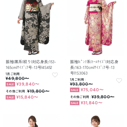
留袖レンタル
男性礼装レンタル
スーツレンタル
色打掛&紋付袴レンタル
白無垢&紋付袴レンタル
振袖|黒系|絞り|対応身長:153-
振袖|ﾋﾟﾝｸ系|ﾄｰﾙｻｲｽﾞ|対応身
165cm|ｻｲｽﾞ:7号-13号|4S452
長:163-170cm|ｻｲｽﾞ:7号-13
引き振袖レンタル
号|1S3063
1月ご利用
¥49,800〜
1月ご利用
小物販売品
¥39,840〜
¥93,800〜
¥75,040〜
その他ご利用
¥19,800〜
その他ご利用
¥39,800〜
¥15,840〜
¥31,840〜