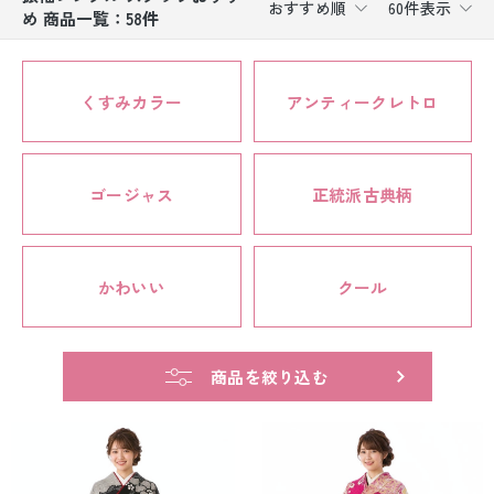
おすすめ順
60件表示
め 商品一覧：58件
振袖レンタル
卒業式袴レンタル
くすみカラー
アンティークレトロ
産着レンタル
訪問着・付下げレンタル
ゴージャス
正統派古典柄
ベビー着物レンタル
ジュニア着物レンタル
かわいい
クール
ジュニア洋装レンタル
商品を絞り込む
ベビー洋装レンタル
紋付袴レンタル