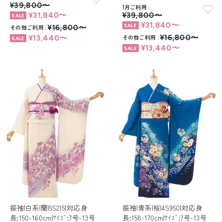
¥39,800〜
1月ご利用
¥31,840〜
¥39,800〜
¥31,840〜
その他ご利用
¥16,800〜
その他ご利用
¥16,800〜
¥13,440〜
¥13,440〜
振袖|白系|蘭|5S215|対応身
振袖|青系|桜|4S950|対応身
長:150-160cm|ｻｲｽﾞ:7号-13号
長:158-170cm|ｻｲｽﾞ:7号-13号