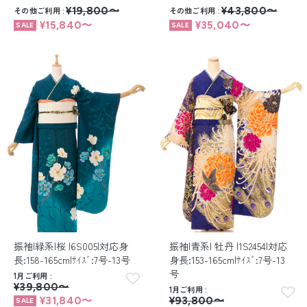
その他ご利用
¥19,800〜
その他ご利用
¥43,800〜
¥15,840〜
¥35,040〜
振袖|緑系|桜 |6S005|対応身
振袖|青系| 牡丹 |1S2454|対応
長:158-165cm|ｻｲｽﾞ:7号-13号
身長:153-165cm|ｻｲｽﾞ:7号-13
号
1月ご利用
¥39,800〜
1月ご利用
¥31,840〜
¥93,800〜