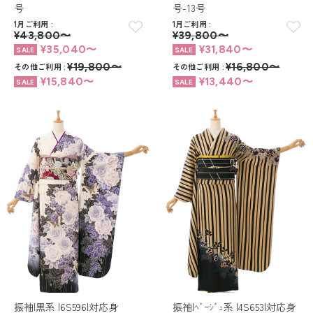
号
号-13号
1月ご利用
1月ご利用
¥43,800〜
¥39,800〜
¥35,040〜
¥31,840〜
その他ご利用
¥19,800〜
その他ご利用
¥16,800〜
¥15,840〜
¥13,440〜
振袖|黒系 |6S596|対応身
振袖|ﾍﾞｰｼﾞｭ系 |4S653|対応身