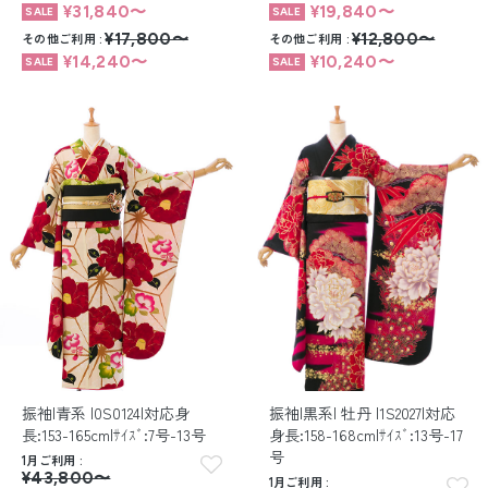
¥31,840〜
¥19,840〜
その他ご利用
¥17,800〜
その他ご利用
¥12,800〜
¥14,240〜
¥10,240〜
振袖|青系 |0S0124|対応身
振袖|黒系| 牡丹 |1S2027|対応
長:153-165cm|ｻｲｽﾞ:7号-13号
身長:158-168cm|ｻｲｽﾞ:13号-17
号
1月ご利用
¥43,800〜
1月ご利用