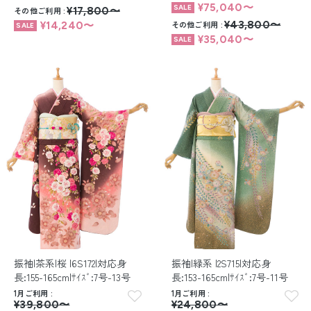
¥75,040〜
その他ご利用
¥17,800〜
その他ご利用
¥43,800〜
¥14,240〜
¥35,040〜
振袖|茶系|桜 |6S172|対応身
振袖|緑系 |2S715|対応身
長:155-165cm|ｻｲｽﾞ:7号-13号
長:153-165cm|ｻｲｽﾞ:7号-11号
1月ご利用
1月ご利用
¥39,800〜
¥24,800〜