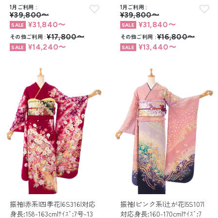
1月ご利用
1月ご利用
¥39,800〜
¥39,800〜
¥31,840〜
¥31,840〜
その他ご利用
¥17,800〜
その他ご利用
¥16,800〜
¥14,240〜
¥13,440〜
振袖|赤系|四季花|6S316|対応
振袖|ピンク系|辻が花|5S107|
身長:158-163cm|ｻｲｽﾞ:7号-13
対応身長:160-170cm|ｻｲｽﾞ:7