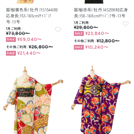
振袖|黄色系| 牡丹 |1S1544|対
振袖|赤系| 牡丹 |4S259|対応身
応身長:153-165cm|ｻｲｽﾞ:7
長:158-168cm|ｻｲｽﾞ:7号-13号
号-13号
1月ご利用
¥29,800〜
1月ご利用
¥73,800〜
¥23,840〜
¥59,040〜
その他ご利用
¥12,800〜
その他ご利用
¥26,800〜
¥10,240〜
¥21,440〜