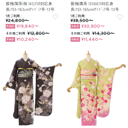
振袖|紫系|桜 |4S312|対応身
振袖|黒系 |3S661|対応身
長:153-163cm|ｻｲｽﾞ:7号-13号
長:153-165cm|ｻｲｽﾞ:7号-13号
1月ご利用
1月ご利用
¥24,800〜
¥38,500〜
¥19,840〜
¥30,800〜
その他ご利用
¥12,800〜
その他ご利用
¥14,300〜
¥10,240〜
¥11,440〜