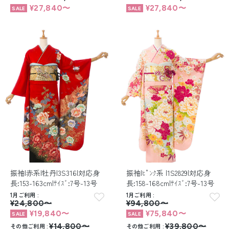
¥27,840〜
¥27,840〜
振袖|赤系|牡丹|3S316|対応身
振袖|ﾋﾟﾝｸ系 |1S2829|対応身
長:153-163cm|ｻｲｽﾞ:7号-13号
長:158-168cm|ｻｲｽﾞ:7号-13号
1月ご利用
1月ご利用
¥24,800〜
¥94,800〜
¥19,840〜
¥75,840〜
その他ご利用
¥14,800〜
その他ご利用
¥39,800〜