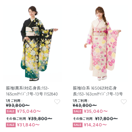
振袖|黒系|対応身長:153-
振袖|白系 |6S062|対応身
165cm|ｻｲｽﾞ:7号-13号 |1S2840
長:153-163cm|ｻｲｽﾞ:7号-13号
1月ご利用
1月ご利用
¥93,800〜
¥43,800〜
¥75,040〜
¥35,040〜
その他ご利用
¥39,800〜
その他ご利用
¥17,800〜
¥31,840〜
¥14,240〜