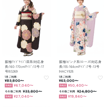
振袖|ﾜｲﾄﾞｻｲｽﾞ|茶系|対応身
振袖|ピンク系|ローズ|対応身
長:160-170cm|ｻｲｽﾞ:13号-17
長:155-164cm|ｻｲｽﾞ:7号-13号
号|8S269
|HACY828
1月ご利用
1月ご利用
¥83,800〜
¥63,000〜
¥67,040〜
¥50,400〜
その他ご利用
¥33,800〜
その他ご利用
¥24,800〜
¥27,040〜
¥19,840〜