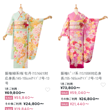
振袖|緑系|桜 牡丹 |1S1661|対
振袖|ﾋﾟﾝｸ系 |1S1559|対応身
応身長:145-155cm|ｻｲｽﾞ:7号-13
長:155-165cm|ｻｲｽﾞ:7号-13号
号
1月ご利用
¥73,800〜
1月ご利用
¥69,800〜
¥59,040〜
¥55,840〜
その他ご利用
¥26,800〜
その他ご利用
¥24,800〜
¥21,440〜
¥19,840〜