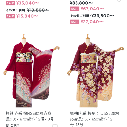
¥35,040〜
¥83,800〜
¥67,040〜
その他ご利用
¥19,800〜
その他ご利用
¥33,800〜
¥15,840〜
¥27,040〜
振袖|赤系|桜|4S882|対応身
振袖|赤系|桜尽くし|5S359|対
長:158-167cm|ｻｲｽﾞ:7号-13号
応身長:153-165cm|ｻｲｽﾞ:7
号-13号
1月ご利用