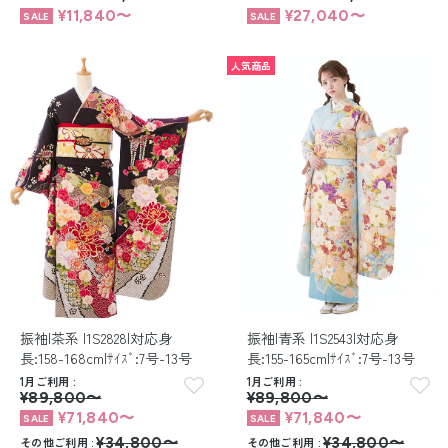
¥11,840〜
¥27,040〜
人気商品
振袖|茶系 |1S2828|対応身
振袖|青系 |1S2543|対応身
長:158-168cm|ｻｲｽﾞ:7号-13号
長:155-165cm|ｻｲｽﾞ:7号-13号
1月ご利用
1月ご利用
¥89,800〜
¥89,800〜
¥71,840〜
¥71,840〜
その他ご利用
¥34,800〜
その他ご利用
¥34,800〜