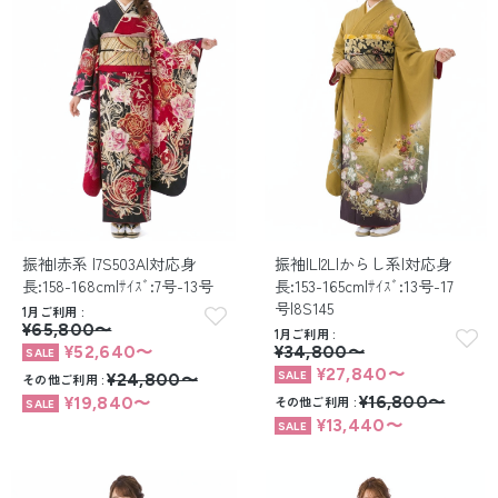
振袖|赤系 |7S503A|対応身
振袖|L|2L|からし系|対応身
長:158-168cm|ｻｲｽﾞ:7号-13号
長:153-165cm|ｻｲｽﾞ:13号-17
号|8S145
1月ご利用
¥65,800〜
1月ご利用
¥52,640〜
¥34,800〜
¥27,840〜
その他ご利用
¥24,800〜
その他ご利用
¥16,800〜
¥19,840〜
¥13,440〜