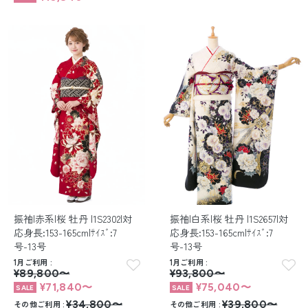
振袖|赤系|桜 牡丹 |1S2302|対
振袖|白系|桜 牡丹 |1S2657|対
応身長:153-165cm|ｻｲｽﾞ:7
応身長:153-165cm|ｻｲｽﾞ:7
号-13号
号-13号
1月ご利用
1月ご利用
¥89,800〜
¥93,800〜
¥71,840〜
¥75,040〜
その他ご利用
¥34,800〜
その他ご利用
¥39,800〜