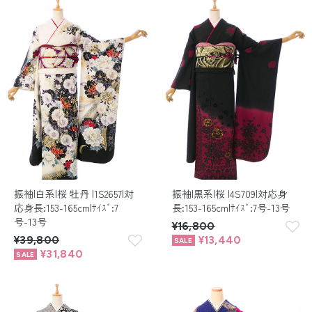
留袖レンタル
男性礼装レンタル
スーツレンタル
色打掛&紋付袴レンタル
白無垢&紋付袴レンタル
引き振袖レンタル
振袖|白系|桜 牡丹 |1S2657|対
振袖|黒系|桜 |4S709|対応身
小物販売品
応身長:153-165cm|ｻｲｽﾞ:7
長:153-165cm|ｻｲｽﾞ:7号-13号
号-13号
¥16,800
¥39,800
¥13,440
¥31,840