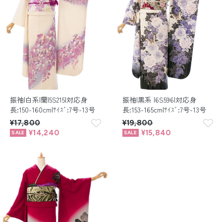
振袖|白系|蘭|5S215|対応身
振袖|黒系 |6S596|対応身
長:150-160cm|ｻｲｽﾞ:7号-13号
長:153-165cm|ｻｲｽﾞ:7号-13号
¥17,800
¥19,800
¥14,240
¥15,840