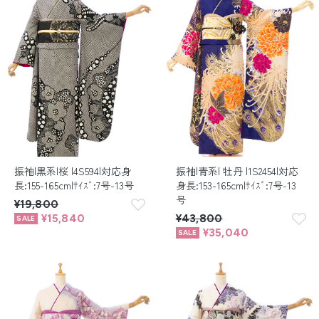
振袖|黒系|桜 |4S594|対応身
振袖|青系| 牡丹 |1S2454|対応
長:155-165cm|ｻｲｽﾞ:7号-13号
身長:153-165cm|ｻｲｽﾞ:7号-13
号
¥19,800
¥15,840
¥43,800
¥35,040