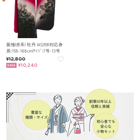
振袖|赤系| 牡丹 |4S259|対応身
長:158-168cm|ｻｲｽﾞ:7号-13号
¥12,800
¥10,240