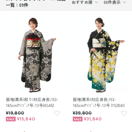
おすすめ順
60件表示
一覧：09件
振袖レンタル
卒業式袴レンタル
産着レンタル
訪問着・付下げレンタル
ベビー着物レンタル
ジュニア着物レンタル
ジュニア洋装レンタル
振袖|黒系|絞り|対応身長:153-
振袖|黒系|対応身長:153-
ベビー洋装レンタル
165cm|ｻｲｽﾞ:7号-13号|4S452
165cm|ｻｲｽﾞ:7号-13号 |1S2840
¥19,800
¥39,800
紋付袴レンタル
¥15,840
¥31,840