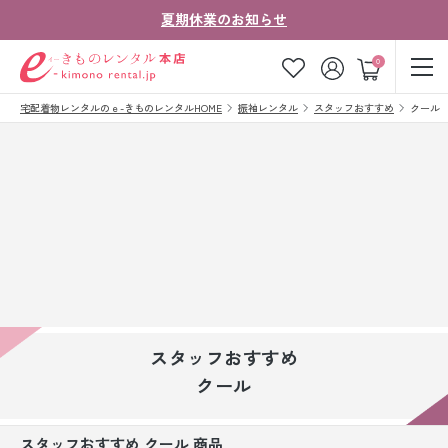
夏期休業のお知らせ
ゲスト
0
宅配着物レンタルのｅ-きものレンタルHOME
振袖レンタル
スタッフおすすめ
クール
お気に入り
ログイン
カート
ご利用ガイド
ご注文の流れ
会社案内
よくあるご質問
きものコラム
お客様の声
法人・グループの
お問い合わせ
お客様はこちら
スタッフおすすめ
着物の種類から探す
クール
七五三レンタル
スタッフおすすめ クール 商品