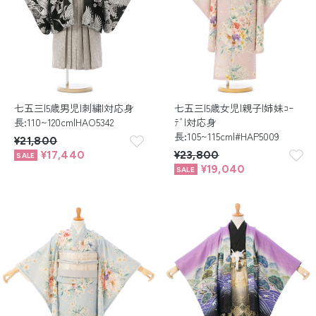
七五三|5歳男児|刺繍|対応身
七五三|5歳女児|親子|姉妹ｺｰ
長:110~120cm|HAO5342
ﾃﾞ|対応身
長:105~115cm|#HAP5009
¥21,800
¥17,440
¥23,800
¥19,040