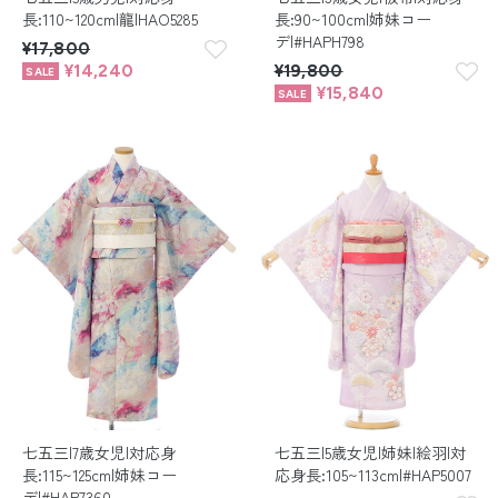
長:110~120cm|龍|HAO5285
長:90~100cm|姉妹コー
デ|#HAPH798
¥17,800
¥14,240
¥19,800
¥15,840
七五三|7歳女児|対応身
七五三|5歳女児|姉妹|絵羽|対
長:115~125cm|姉妹コー
応身長:105~113cm|#HAP5007
デ|#HAP7360