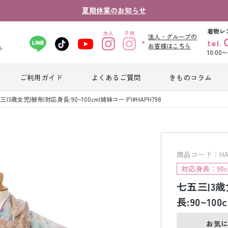
夏期休業のお知らせ
着物レ
法人・グループの
tel.
お客様はこちら
ル
10:00
ご利用ガイド
よくあるご質問
きものコラム
卒業式袴レンタ
三|3歳女児|被布|対応身長:90~100cm|姉妹コーデ|#HAPH798
振袖レンタル
産
ル
ジュニア着物レ
ジュニア洋装レ
ベ
ンタル
ンタル
タ
商品コード：HAP
対応身長：90c
七五三|3歳
男性礼装レンタ
色
スーツレンタル
ル
レ
長:90~10
お気