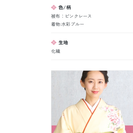
色/柄
被布：ピンクレース
着物:水彩ブルー
生地
化繊