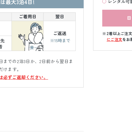
は最大3泊4日!
レンタル可
日
2着以上ご注
にご注文
をお
までの2泊3日か、2日前から翌日ま
だけます。
は必ずご返却ください。