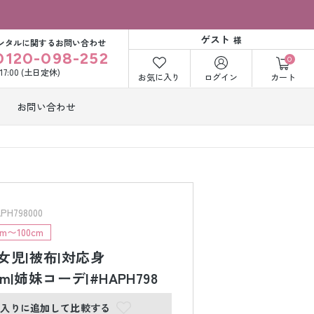
ゲスト
様
ンタルに関するお問い合わせ
0120-098-252
0
〜17:00 (土日定休)
お気に入り
ログイン
カート
お問い合わせ
訪問着・付下げ
着レンタル
レンタル
ビー洋装レン
紋付袴レンタル
ル
H798000
m〜100cm
女児|被布|対応身
打掛&紋付袴
白無垢&紋付袴
ンタル
レンタル
0cm|姉妹コーデ|#HAPH798
に入りに追加して比較する