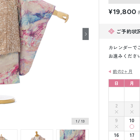
小物販売品
¥19,800
ご予約状
カレンダーで
お進みくださ
前の2ヶ月
日
月
2
3
9
10
1
/ 13
16
17