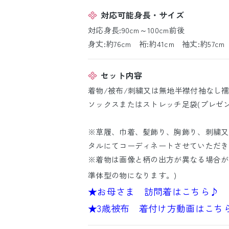
対応可能身長・サイズ
対応身長:90cm～100cm前後
身丈:約76cm 裄:約41cm 袖丈:約57cm
セット内容
着物/被布/刺繍又は無地半襟付袖なし襦袢
ソックスまたはストレッチ足袋(プレゼン
※草履、巾着、髪飾り、胸飾り、刺繍又
タルにてコーディネートさせていただき
※着物は画像と柄の出方が異なる場合が
準体型の物になります。)
★お母さま 訪問着はこちら♪
★3歳被布 着付け方動画はこち