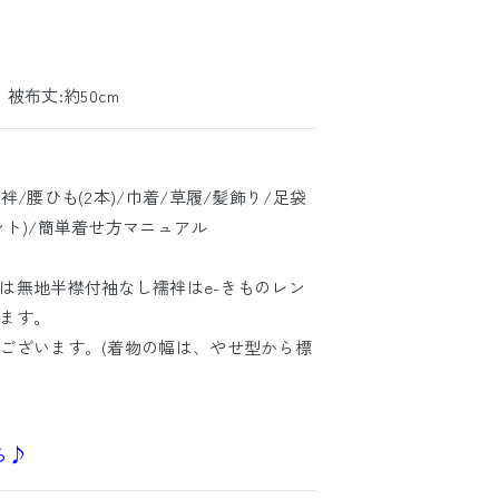
 被布丈:約50cm
/腰ひも(2本)/巾着/草履/髪飾り/足袋
ト)/簡単着せ方マニュアル
は無地半襟付袖なし襦袢はe-きものレン
ます。
ございます。(着物の幅は、やせ型から標
ら♪