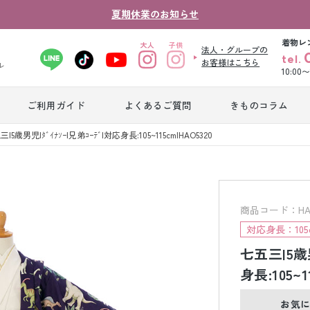
夏期休業のお知らせ
着物レ
法人・グループの
tel.
お客様はこちら
ル
10:00
ご利用ガイド
よくあるご質問
きものコラム
卒業式袴レンタ
|5歳男児|ﾀﾞｲﾅｿｰ|兄弟ｺｰﾃﾞ|対応身長:105~115cm|HAO5320
振袖レンタル
産
ル
ジュニア着物レ
ジュニア洋装レ
ベ
ンタル
ンタル
タ
商品コード：HAO
対応身長：105c
七五三|5歳男
男性礼装レンタ
色
スーツレンタル
ル
レ
身長:105~1
お気