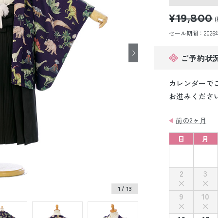
小物販売品
¥19,800
セール期間：2026年8
ご予約状
カレンダーで
お進みくださ
前の2ヶ月
日
月
2
3
1
/ 13
9
10