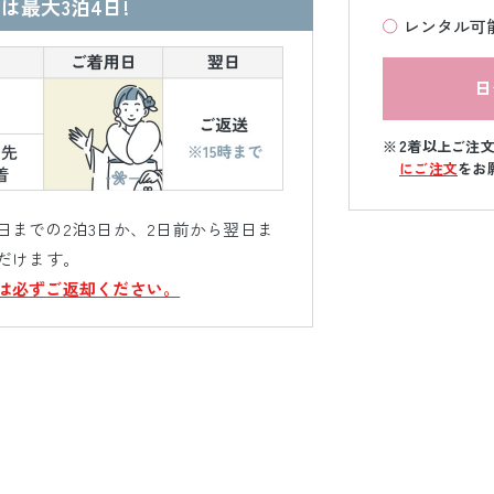
は最大3泊4日!
レンタル可
日
2着以上ご注
にご注文
をお
までの2泊3日か、2日前から翌日ま
だけます。
は必ずご返却ください。