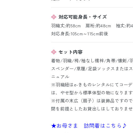
対応可能身長・サイズ
羽織丈:約58cm 肩裄:約48cm 袖丈:約4
対応身長:105cm～115cm前後
セット内容
着物/羽織/袴/袖なし襦袢/角帯/懐剣/羽
スペンダー/草履/足袋ソックスまたはス
ニュアル
※羽織紐はe-きものレンタルにてコー
は、やせ型から標準体型の物になります
※付属の末広（扇子）は装飾品ですので
閉を前提としたお貸出しはしておりませ
★お母さま 訪問着はこちら♪