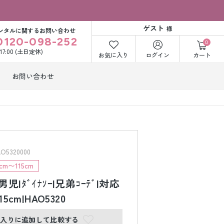
ゲスト
様
ンタルに関するお問い合わせ
0120-098-252
0
〜17:00 (土日定休)
お気に入り
ログイン
カート
お問い合わせ
訪問着・付下げ
着レンタル
レンタル
ビー洋装レン
紋付袴レンタル
ル
5320000
m〜115cm
児|ﾀﾞｲﾅｿｰ|兄弟ｺｰﾃﾞ|対応
打掛&紋付袴
白無垢&紋付袴
ンタル
レンタル
15cm|HAO5320
に入りに追加して比較する