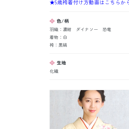
★5歳袴着付け方動画はこちらか
色/柄
羽織：濃紺 ダイナソー 恐竜
着物：白
袴：黒縞
生地
化繊