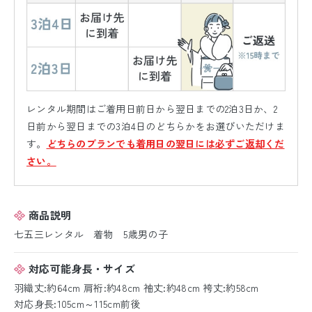
レンタル期間はご着用日前日から翌日までの2泊3日か、2
日前から翌日までの3泊4日のどちらかをお選びいただけま
す。
どちらのプランでも着用日の翌日には必ずご返却くだ
さい。
商品説明
七五三レンタル 着物 5歳男の子
対応可能身長・サイズ
羽織丈:約64cm 肩裄:約48cm 袖丈:約48cm 袴丈:約58cm
対応身長:105cm～115cm前後