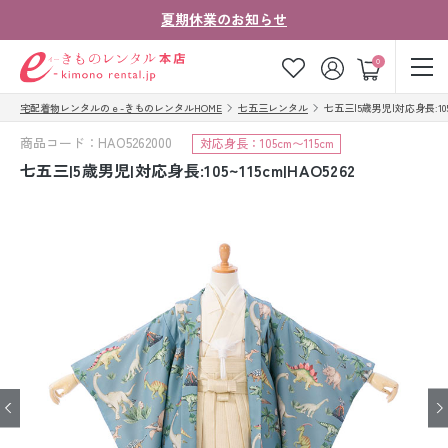
夏期休業のお知らせ
ゲスト
0
宅配着物レンタルのｅ-きものレンタルHOME
七五三レンタル
七五三|5歳男児|対応身長:105~1
お気に入り
ログイン
カート
商品コード：HAO5262000
対応身長：105cm〜115cm
ご利用ガイド
ご注文の流れ
七五三|5歳男児|対応身長:105~115cm|HAO5262
会社案内
よくあるご質問
きものコラム
お客様の声
法人・グループの
お問い合わせ
お客様はこちら
着物の種類から探す
七五三レンタル