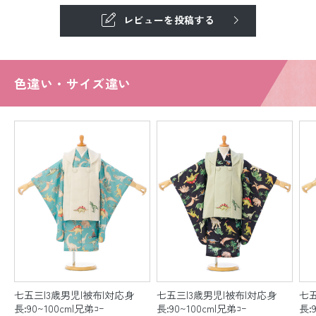
レビューを投稿する
色違い・サイズ違い
七五三|3歳男児|被布|対応身
七五三|3歳男児|被布|対応身
七五
長:90~100cm|兄弟ｺｰ
長:90~100cm|兄弟ｺｰ
長: