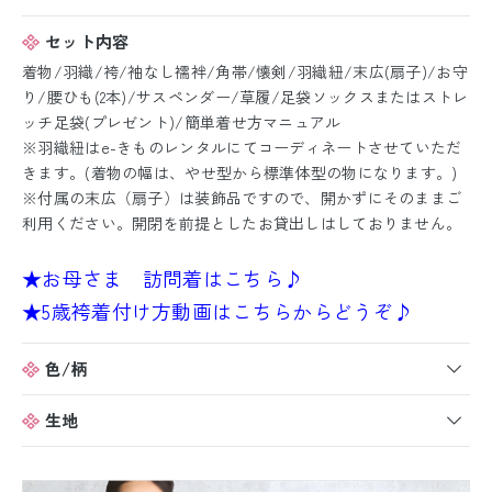
セット内容
着物/羽織/袴/袖なし襦袢/角帯/懐剣/羽織紐/末広(扇子)/お守
り/腰ひも(2本)/サスペンダー/草履/足袋ソックスまたはストレ
ッチ足袋(プレゼント)/簡単着せ方マニュアル
※羽織紐はe-きものレンタルにてコーディネートさせていただ
きます。(着物の幅は、やせ型から標準体型の物になります。)
※付属の末広（扇子）は装飾品ですので、開かずにそのままご
利用ください。開閉を前提としたお貸出しはしておりません。
★お母さま 訪問着はこちら♪
★5歳袴着付け方動画はこちらからどうぞ♪
色/柄
生地