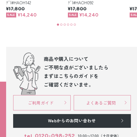
ﾃﾞ|#HAOH142
ﾃﾞ|#HAOH092
¥17,800
¥17,800
¥1
¥14,240
¥14,240
商品や購入について
ご不明な点が
ございましたら
まずはこちらのガイドを
ご確認くださいませ。
ご利用ガイド
よくあるご質問
Webからのお問い合わせ
0120-098-252
tel.
10:00〜17:00（土日定休）