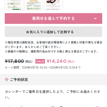
留袖レンタル
男性礼装レンタル
着用日を選んで予約する
スーツレンタル
お気に入りに追加して比較する
色打掛&紋付袴レンタル
商品写真は撮影状況、お客様の表示環境等により実物と印象の異なる場合
白無垢&紋付袴レンタル
がございます。あらかじめご了承ください。
画像の小物類は、撮影用の為お付けする物と異なる場合がございます。
引き振袖レンタル
¥17,800
¥14,240
(税込)
(税込)
セール期間：2026年8月7日 00:00〜2026年8月12日 23:59まで
小物販売品
ご予約状況
カレンダーでご着用日を選択した上で、ご予約にお進みくださ
い。