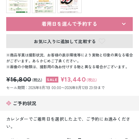
留袖レンタル
男性礼装レンタル
着用日を選んで予約する
スーツレンタル
お気に入りに追加して比較する
色打掛&紋付袴レンタル
商品写真は撮影状況、お客様の表示環境等により実物と印象の異なる場合
白無垢&紋付袴レンタル
がございます。あらかじめご了承ください。
画像の小物類は、撮影用の為お付けする物と異なる場合がございます。
引き振袖レンタル
¥16,800
¥13,440
(税込)
(税込)
セール期間：2026年8月7日 00:00〜2026年8月12日 23:59まで
小物販売品
ご予約状況
カレンダーでご着用日を選択した上で、ご予約にお進みくださ
い。