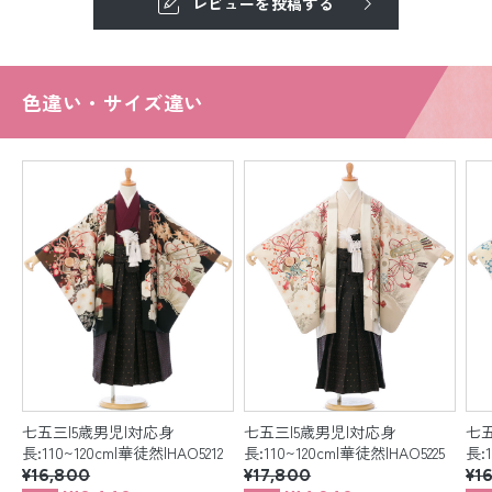
レビューを投稿する
色違い・サイズ違い
七五三|5歳男児|対応身
七五三|5歳男児|対応身
七五
6
長:110~120cm|華徒然|HAO5212
長:110~120cm|華徒然|HAO5225
長:
¥16,800
¥17,800
¥1