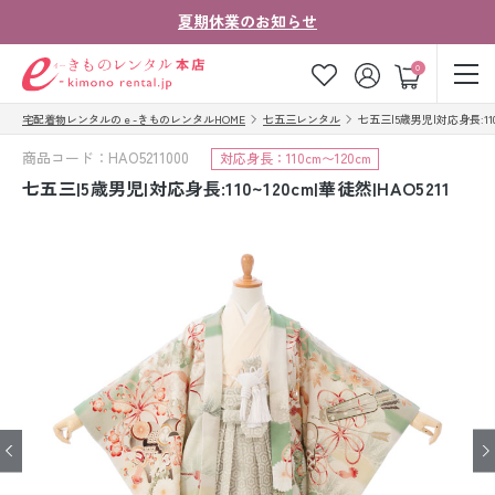
夏期休業のお知らせ
ゲスト
0
宅配着物レンタルのｅ-きものレンタルHOME
七五三レンタル
七五三|5歳男児|対応身長:110~
お気に入り
ログイン
カート
商品コード：HAO5211000
対応身長：110cm〜120cm
ご利用ガイド
ご注文の流れ
七五三|5歳男児|対応身長:110~120cm|華徒然|HAO5211
会社案内
よくあるご質問
きものコラム
お客様の声
法人・グループの
お問い合わせ
お客様はこちら
着物の種類から探す
七五三レンタル