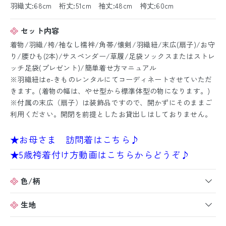
羽織丈:68cm 裄丈:51cm 袖丈:48cm 袴丈:60cm
セット内容
着物/羽織/袴/袖なし襦袢/角帯/懐剣/羽織紐/末広(扇子)/お守
り/腰ひも(2本)/サスペンダー/草履/足袋ソックスまたはストレ
ッチ足袋(プレゼント)/簡単着せ方マニュアル
※羽織紐はe-きものレンタルにてコーディネートさせていただ
きます。(着物の幅は、やせ型から標準体型の物になります。)
※付属の末広（扇子）は装飾品ですので、開かずにそのままご
利用ください。開閉を前提としたお貸出しはしておりません。
★お母さま 訪問着はこちら♪
★5歳袴着付け方動画はこちらからどうぞ♪
色/柄
生地