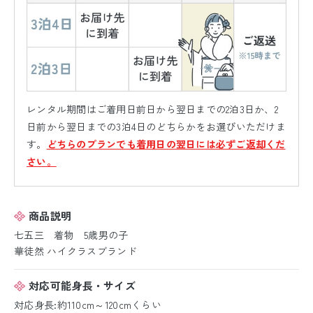
レンタル期間はご着用日前日から翌日までの2泊3日か、2
日前から翌日までの3泊4日のどちらかをお選びいただけま
す。
どちらのプランでも着用日の翌日には必ずご返却くだ
さい。
商品説明
七五三 着物 5歳男の子
華徒然 ハイクラスブランド
対応可能身長・サイズ
対応身長:約110cm～120cmくらい