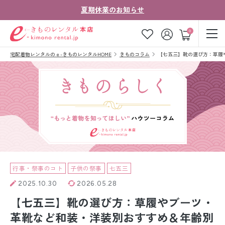
夏期休業のお知らせ
ゲスト
0
宅配着物レンタルのｅ-きものレンタルHOME
きものコラム
【七五三】靴の選び方：草履
お気に入り
ログイン
カート
ご利用ガイド
ご注文の流れ
会社案内
よくあるご質問
きものコラム
お客様の声
法人・グループの
お問い合わせ
お客様はこちら
行事・祭事のコト
子供の祭事
七五三
2025.10.30
2026.05.28
着物の種類から探す
【七五三】靴の選び方：草履やブーツ・
七五三レンタル
革靴など和装・洋装別おすすめ＆年齢別