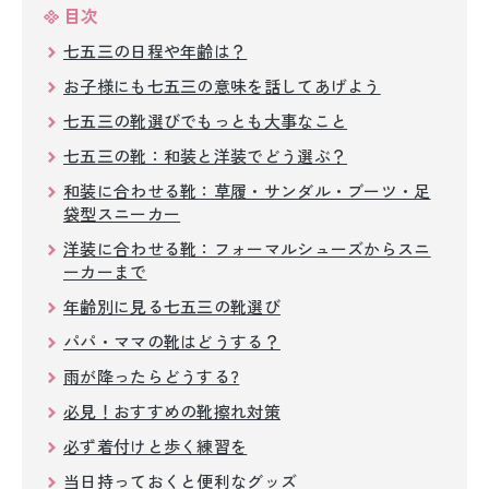
留袖レンタル
目次
七五三の日程や年齢は？
男性礼装レンタル
お子様にも七五三の意味を話してあげよう
スーツレンタル
七五三の靴選びでもっとも大事なこと
七五三の靴：和装と洋装でどう選ぶ？
色打掛&紋付袴レンタル
和装に合わせる靴：草履・サンダル・ブーツ・足
白無垢&紋付袴レンタル
袋型スニーカー
洋装に合わせる靴：フォーマルシューズからスニ
引き振袖レンタル
ーカーまで
年齢別に見る七五三の靴選び
小物販売品
パパ・ママの靴はどうする？
雨が降ったらどうする?
必見！おすすめの靴擦れ対策
必ず着付けと歩く練習を
当日持っておくと便利なグッズ