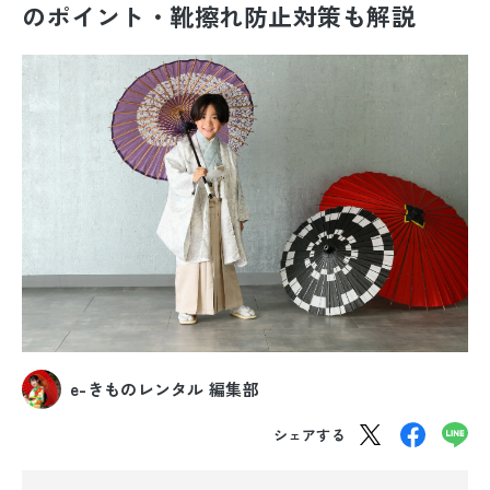
のポイント・靴擦れ防止対策も解説
振袖レンタル
卒業式袴レンタル
産着レンタル
訪問着・付下げレンタル
ベビー着物レンタル
ジュニア着物レンタル
ジュニア洋装レンタル
ベビー洋装レンタル
e-きものレンタル 編集部
シェアする
紋付袴レンタル