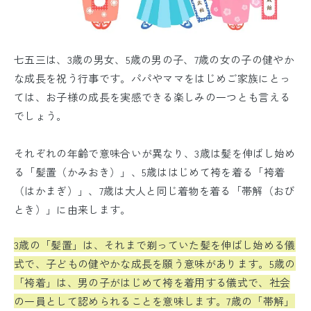
七五三は、3歳の男女、5歳の男の子、7歳の女の子の健やか
な成長を祝う行事です。パパやママをはじめご家族にとっ
ては、お子様の成長を実感できる楽しみの一つとも言える
でしょう。
それぞれの年齢で意味合いが異なり、3歳は髪を伸ばし始め
る「髪置（かみおき）」、5歳ははじめて袴を着る「袴着
（はかまぎ）」、7歳は大人と同じ着物を着る「帯解（おび
とき）」に由来します。
3歳の「髪置」は、それまで剃っていた髪を伸ばし始める儀
式で、子どもの健やかな成長を願う意味があります。5歳の
「袴着」は、男の子がはじめて袴を着用する儀式で、社会
の一員として認められることを意味します。7歳の「帯解」