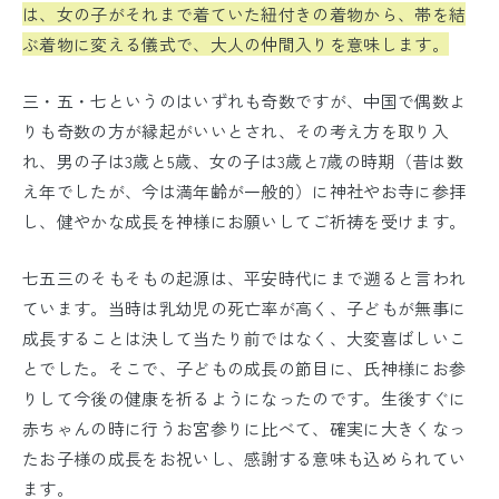
は、女の子がそれまで着ていた紐付きの着物から、帯を結
ぶ着物に変える儀式で、大人の仲間入りを意味します。
三・五・七というのはいずれも奇数ですが、中国で偶数よ
りも奇数の方が縁起がいいとされ、その考え方を取り入
れ、男の子は3歳と5歳、女の子は3歳と7歳の時期（昔は数
え年でしたが、今は満年齢が一般的）に神社やお寺に参拝
し、健やかな成長を神様にお願いしてご祈祷を受けます。
七五三のそもそもの起源は、平安時代にまで遡ると言われ
ています。当時は乳幼児の死亡率が高く、子どもが無事に
成長することは決して当たり前ではなく、大変喜ばしいこ
とでした。そこで、子どもの成長の節目に、氏神様にお参
りして今後の健康を祈るようになったのです。生後すぐに
赤ちゃんの時に行うお宮参りに比べて、確実に大きくなっ
たお子様の成長をお祝いし、感謝する意味も込められてい
ます。