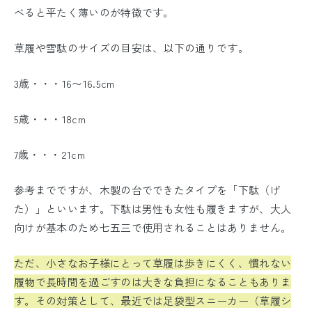
べると平たく薄いのが特徴です。
草履や雪駄のサイズの目安は、以下の通りです。
3歳・・・16〜16.5cm
5歳・・・18cm
7歳・・・21cm
参考までですが、木製の台でできたタイプを「下駄（げ
た）」といいます。下駄は男性も女性も履きますが、大人
向けが基本のため七五三で使用されることはありません。
ただ、小さなお子様にとって草履は歩きにくく、慣れない
履物で長時間を過ごすのは大きな負担になることもありま
す。その対策として、最近では足袋型スニーカー（草履シ