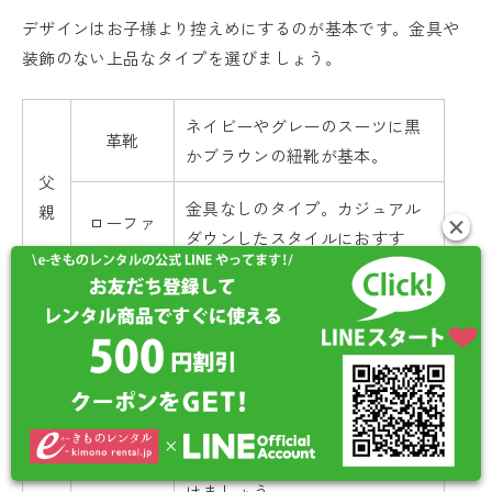
デザインはお子様より控えめにするのが基本です。金具や
装飾のない上品なタイプを選びましょう。
ネイビーやグレーのスーツに黒
革靴
かブラウンの紐靴が基本。
父
金具なしのタイプ。カジュアル
親
ローファ
ダウンしたスタイルにおすす
ー
め。
動きやすさを重視する人におす
パンプス
すめ。黒・ネイビー・ベージュ
が基本。
母
親
3〜5cmくらいが基本。ピンヒー
ヒール
ル・オープントゥ・ブーツは避
けましょう。