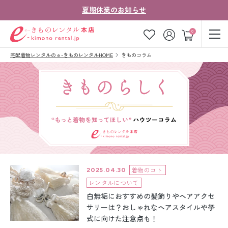
夏期休業のお知らせ
ゲスト
0
宅配着物レンタルのｅ-きものレンタルHOME
きものコラム
お気に入り
ログイン
カート
ご利用ガイド
ご注文の流れ
会社案内
よくあるご質問
きものコラム
お客様の声
法人・グループの
お問い合わせ
お客様はこちら
着物のコト
2025.04.30
レンタルについて
着物の種類から探す
白無垢におすすめの髪飾りやヘアアクセ
サリーは？おしゃれなヘアスタイルや挙
七五三レンタル
式に向けた注意点も！