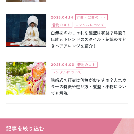
留袖レンタル
男性礼装レンタル
行事・祭事のコト
2025.04.14
着物のコト
レンタルについて
スーツレンタル
白無垢のおしゃれな髪型は和髪？洋髪？
伝統とトレンドのスタイル・花嫁の今ど
色打掛&紋付袴レンタル
きヘアアレンジを紹介！
白無垢&紋付袴レンタル
着物のコト
2025.04.03
引き振袖レンタル
レンタルについて
結婚式の打掛は何色がおすすめ？人気カ
小物販売品
ラーの特徴や選び方・髪型・小物につい
ても解説
記事を絞り込む