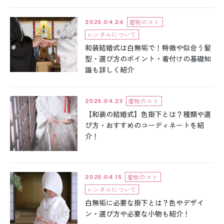
振袖レンタル
着物のコト
2025.04.24
卒業式袴レンタル
レンタルについて
和装結婚式は白無垢で！特徴や似合う髪
産着レンタル
型・選び方のポイント・着付けの基礎知
識も詳しく紹介
訪問着・付下げレンタル
着物のコト
2025.04.23
ベビー着物レンタル
【和装の結婚式】色掛下とは？種類や選
び方・おすすめのコーディネートを紹
ジュニア着物レンタル
介！
ジュニア洋装レンタル
ベビー洋装レンタル
着物のコト
2025.04.15
レンタルについて
紋付袴レンタル
白無垢に必要な掛下とは？色やデザイ
ン・選び方や必要な小物も紹介！