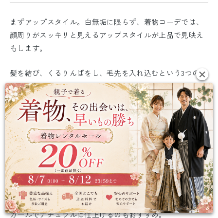
まずアップスタイル。白無垢に限らず、着物コーデでは、
顔周りがスッキリと見えるアップスタイルが上品で見映え
もします。
髪を結び、くるりんぱをし、毛先を入れ込むという3つのス
テップを基本に仕上げられるので、あまり難しくありませ
ん。
ロングヘアの方なら、後ろから首の横を通って、胸にかけ
てふんわりと編み下ろすのもオシャレですよ。少しカジュ
アル感が出ますが、リボンや水引、造花、生花などを使っ
て華やかに飾ると、オリジナリティのある大人かわいいス
タイルに仕上がりますよ。
最後にボブの場合は、無理にまとめようとせず、ゆるふわ
カールでナチュラルに仕上げるのもおすすめ。