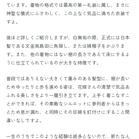
ています。着物の格式では最高の第一礼装に属し、まさに
神聖な儀式にふさわしく、この上なく気品に満ちた衣装で
すよ。
後ほど詳しくご紹介しますが、白無垢の際、正式には日本
髪である文金高島田に角隠し、または綿帽子をかぶりま
す。また、他の着物にはない裾の長さであえて床にするよ
うに仕立てられているのが大きな特徴です。
普段ではありえない大きくて重みのある髪型に、裾が長い
ためゆったりと歩を進める姿は、花嫁さんの清楚で気品あ
ふれる美しさをより一層引き立てます。上手く着こなすこ
とができれば、その素敵なシルエットに参列者からはきっ
とため息が漏れ、と同時にその目線を釘付けにすること間
違いなしですよ。
一生のうちでこのような経験は滅多とないので、新たな人