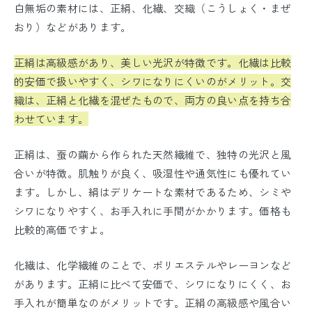
白無垢の素材には、正絹、化繊、交織（こうしょく・まぜ
おり）などがあります。
正絹は高級感があり、美しい光沢が特徴です。化繊は比較
的安価で扱いやすく、シワになりにくいのがメリット。交
織は、正絹と化繊を混ぜたもので、両方の良い点を持ち合
わせています。
正絹は、蚕の繭から作られた天然繊維で、独特の光沢と風
合いが特徴。肌触りが良く、吸湿性や通気性にも優れてい
ます。しかし、絹はデリケートな素材であるため、シミや
シワになりやすく、お手入れに手間がかかります。価格も
比較的高価ですよ。
化繊は、化学繊維のことで、ポリエステルやレーヨンなど
があります。正絹に比べて安価で、シワになりにくく、お
手入れが簡単なのがメリットです。正絹の高級感や風合い