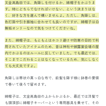
文金高島田では、角隠しを付けるか、綿帽子をかぶりま
す。特にどちらでなければいけない、という決まりはな
く、好きな方を選んで構いませんよ。
ただし、角隠しは、
色打掛や引き振袖に合わせても良いのですが、綿帽子は白
無垢オンリーなので気をつけてくださいね。
また、綿帽子は、もともとはホコリ避けや防寒の目的で利
用されていたアイテムのため、昔は神社や披露宴会場の屋
内でかぶるのはルールに反していました。でも最近では、
そこまでこだわることはなくなっているため、気にしなく
ても大丈夫ですよ。
角隠しは帯状の真っ白な布で、前髪を隠す様に鉢巻の要領
で巻いて後ろで留めます。
綿帽子は、文金高島田の上からかぶるか、最近では洋髪で
も頭頂部に綿帽子キーパーという専用器具を乗せて、その