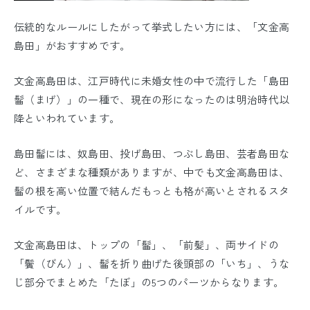
伝統的なルールにしたがって挙式したい方には、「文金高
島田」がおすすめです。
文金高島田は、江戸時代に未婚女性の中で流行した「島田
髷（まげ）」の一種で、現在の形になったのは明治時代以
降といわれています。
島田髷には、奴島田、投げ島田、つぶし島田、芸者島田な
ど、さまざまな種類がありますが、中でも文金高島田は、
髷の根を高い位置で結んだもっとも格が高いとされるスタ
イルです。
文金高島田は、トップの「髷」、「前髪」、両サイドの
「鬢（びん）」、髷を折り曲げた後頭部の「いち」、うな
じ部分でまとめた「たぼ」の5つのパーツからなります。