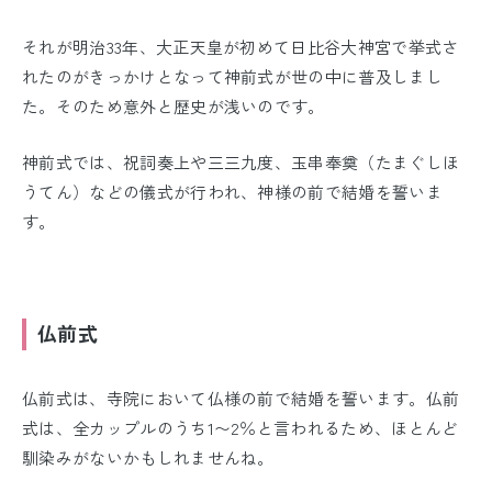
それが明治33年、大正天皇が初めて日比谷大神宮で挙式さ
れたのがきっかけとなって神前式が世の中に普及しまし
た。そのため意外と歴史が浅いのです。
神前式では、祝詞奏上や三三九度、玉串奉奠（たまぐしほ
うてん）などの儀式が行われ、神様の前で結婚を誓いま
す。
仏前式
仏前式は、寺院において仏様の前で結婚を誓います。仏前
式は、全カップルのうち1〜2％と言われるため、ほとんど
馴染みがないかもしれませんね。