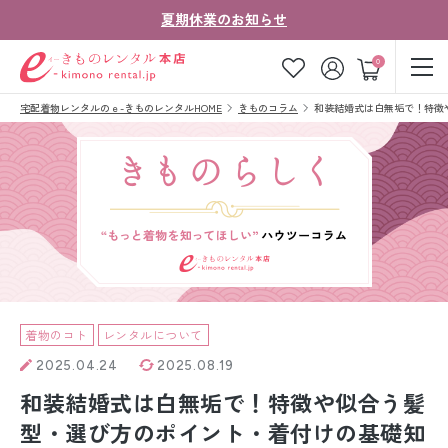
夏期休業のお知らせ
ゲスト
0
宅配着物レンタルのｅ-きものレンタルHOME
きものコラム
和装結婚式は白無垢で！特徴
お気に入り
ログイン
カート
ご利用ガイド
ご注文の流れ
会社案内
よくあるご質問
きものコラム
お客様の声
法人・グループの
お問い合わせ
お客様はこちら
着物のコト
レンタルについて
2025.04.24
2025.08.19
着物の種類から探す
和装結婚式は白無垢で！特徴や似合う髪
七五三レンタル
型・選び方のポイント・着付けの基礎知