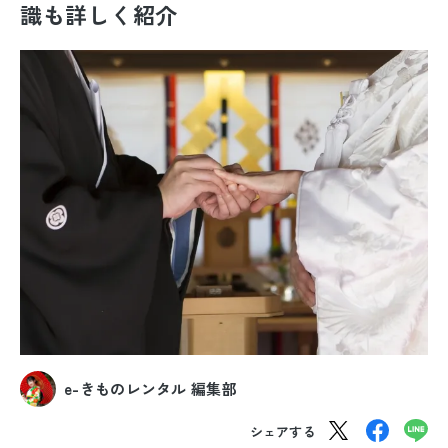
識も詳しく紹介
振袖レンタル
卒業式袴レンタル
産着レンタル
訪問着・付下げレンタル
ベビー着物レンタル
ジュニア着物レンタル
ジュニア洋装レンタル
ベビー洋装レンタル
e-きものレンタル 編集部
紋付袴レンタル
シェアする