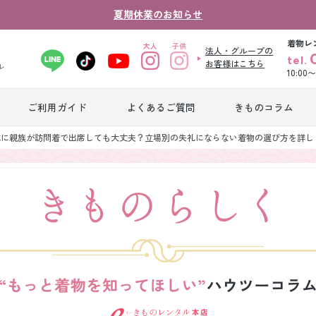
夏期休業のお知らせ
着物レ
法人・グループの
tel.
お客様はこちら
ル
10:00
ご利用ガイド
よくあるご質問
きものコラム
卒業式袴レンタ
式に親族が訪問着で出席しても大丈夫？立場別の失礼にならない着物の選び方を詳し
振袖レンタル
産
ル
ジュニア着物レ
ジュニア洋装レ
ベ
ンタル
ンタル
タ
男性礼装レンタ
色
スーツレンタル
ル
レ