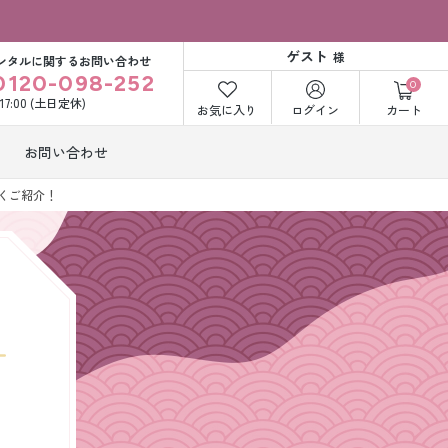
ゲスト
様
ンタルに関するお問い合わせ
0120-098-252
0
〜17:00 (土日定休)
お気に入り
ログイン
カート
お問い合わせ
訪問着・付下げ
くご紹介！
着レンタル
レンタル
ビー洋装レン
紋付袴レンタル
ル
打掛&紋付袴
白無垢&紋付袴
ンタル
レンタル