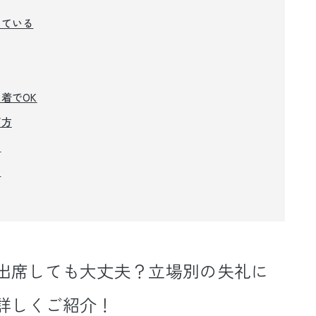
している
着でOK
び方
点
め
出席しても大丈夫？立場別の失礼に
詳しくご紹介！