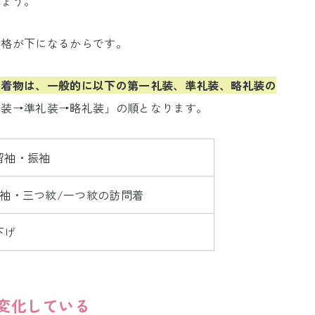
しょう。
り格が下になるからです。
る着物は、一般的に以下の第一礼装、準礼装、略礼装の
礼装→準礼装→略礼装」の順となります。
留袖・振袖
留袖・三つ紋/一つ紋の訪問着
下げ
変化している