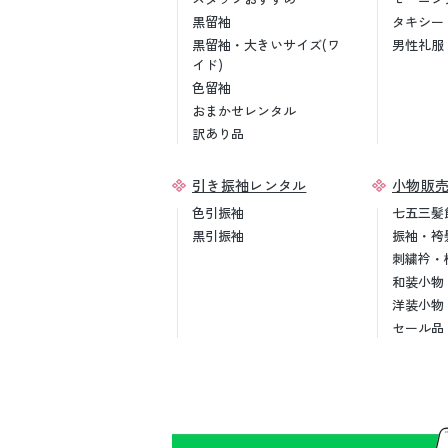
黒留袖
タキシー
黒留袖・大きいサイズ(ワ
男性礼服
イド)
色留袖
おまかせレンタル
訳あり品
引き振袖レンタル
小物販
色引振袖
七五三髪
黒引振袖
振袖・袴
刺繍衿・
和装小物
洋装小物
セール品