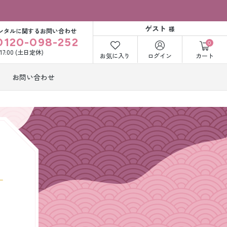
ゲスト
様
ンタルに関するお問い合わせ
0120-098-252
0
〜17:00 (土日定休)
お気に入り
ログイン
カート
お問い合わせ
訪問着・付下げ
着レンタル
レンタル
ビー洋装レン
紋付袴レンタル
ル
打掛&紋付袴
白無垢&紋付袴
ンタル
レンタル