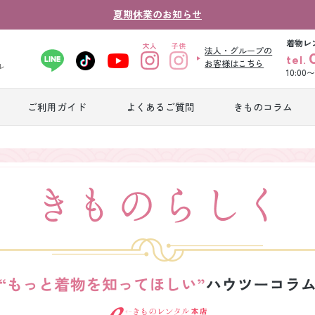
夏期休業のお知らせ
着物レ
法人・グループの
tel.
お客様はこちら
ル
10:00
ご利用ガイド
よくあるご質問
きものコラム
卒業式袴レンタ
振袖レンタル
産
ル
ジュニア着物レ
ジュニア洋装レ
ベ
ンタル
ンタル
タ
男性礼装レンタ
色
スーツレンタル
ル
レ