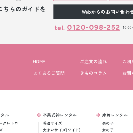
こちらのガイドを
Webからのお問い合わ
0120-098-252
tel.
10:0
HOME
ご注文の流れ
ご利
よくあるご質問
きものコラム
お問
ンタル
卒業式袴レンタル
産着レンタル
ークレトロ
普通サイズ
男の子
ズ
大きいサイズ(ワイド)
女の子