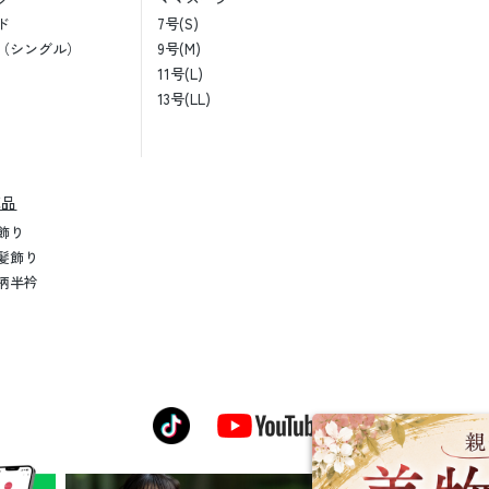
ド
7号(S)
（シングル）
9号(M)
11号(L)
13号(LL)
売品
飾り
髪飾り
柄半衿