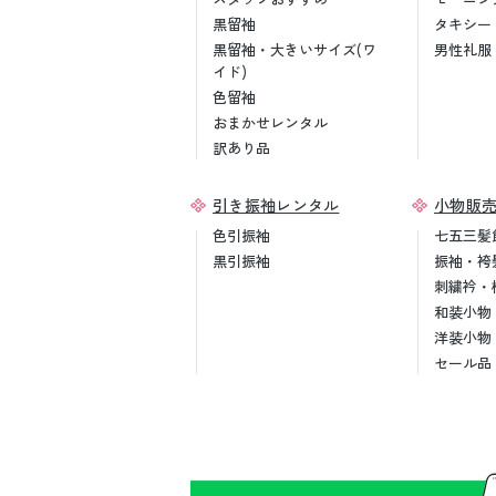
黒留袖
タキシー
黒留袖・大きいサイズ(ワ
男性礼服
イド)
色留袖
おまかせレンタル
訳あり品
引き振袖レンタル
小物販
色引振袖
七五三髪
黒引振袖
振袖・袴
刺繍衿・
和装小物
洋装小物
セール品