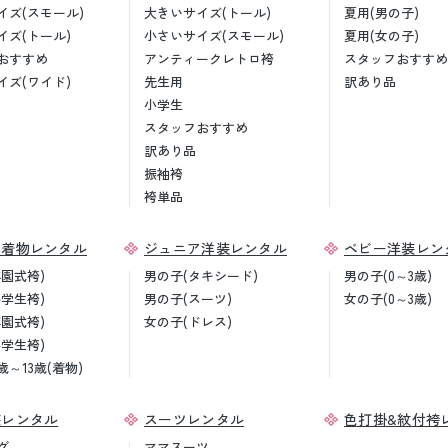
イズ(スモール)
大きいサイズ(トール)
夏用(男の子)
イズ(トール)
小さいサイズ(スモール)
夏用(女の子)
おすすめ
アンティークレトロ袴
スタッフおすすめ
イズ(ワイド)
先生用
訳あり品
小学生
スタッフおすすめ
訳あり品
振袖袴
袴単品
ア着物レンタル
ジュニア洋装レンタル
ベビー洋装レン
卒園式袴)
男の子(タキシード)
男の子(0～3歳)
小学生袴)
男の子(スーツ)
女の子(0～3歳)
卒園式袴)
女の子(ドレス)
小学生袴)
歳～13歳(着物)
装レンタル
スーツレンタル
色打掛&紋付袴
グ
ママスーツ