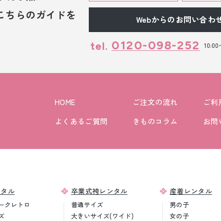
こちらのガイドを
Webからのお問い合わ
0120-098-252
tel.
10:0
HOME
ご注文の流れ
ご利
よくあるご質問
きものコラム
お問
ンタル
卒業式袴レンタル
産着レンタル
ークレトロ
普通サイズ
男の子
ズ
大きいサイズ(ワイド)
女の子