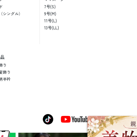
ド
7号(S)
（シングル）
9号(M)
11号(L)
13号(LL)
売品
飾り
髪飾り
柄半衿