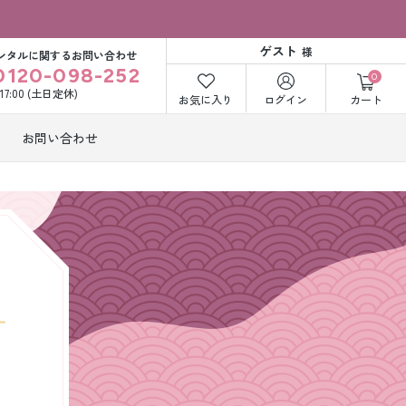
ゲスト
様
ンタルに関するお問い合わせ
0120-098-252
0
〜17:00 (土日定休)
お気に入り
ログイン
カート
お問い合わせ
訪問着・付下げ
着レンタル
レンタル
ビー洋装レン
紋付袴レンタル
ル
打掛&紋付袴
白無垢&紋付袴
ンタル
レンタル