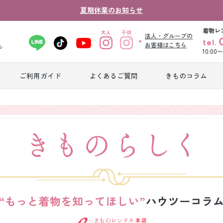
夏期休業のお知らせ
着物レ
法人・グループの
tel.
お客様はこちら
ル
10:00
ご利用ガイド
よくあるご質問
きものコラム
卒業式袴レンタ
振袖レンタル
産
ル
ジュニア着物レ
ジュニア洋装レ
ベ
ンタル
ンタル
タ
男性礼装レンタ
色
スーツレンタル
ル
レ