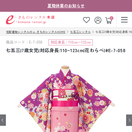
夏期休業のお知らせ
ゲスト
0
宅配着物レンタルのｅ-きものレンタルHOME
七五三レンタル
七五三|7歳女児|対応身長:110~
お気に入り
ログイン
カート
商品コード：E-7-058
対応身長：110cm〜123cm
ご利用ガイド
ご注文の流れ
七五三|7歳女児|対応身長:110~123cm|花わらべ|#E-7-058
会社案内
よくあるご質問
きものコラム
お客様の声
法人・グループの
お問い合わせ
お客様はこちら
着物の種類から探す
七五三レンタル