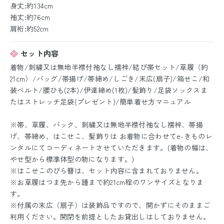
身丈:約134cm
袖丈:約76cm
肩裄:約52cm
セット内容
着物/刺繍又は無地半襟付袖なし襦袢/結び帯セット/草履（約
21cm）/バッグ/帯揚げ/帯締め/しごき/末広(扇子)/箱せこ/和
装ベルト/腰ひも(2本)/伊達締め(1枚)/髪飾り/足袋ソックスま
たはストレッチ足袋(プレゼント)/簡単着せ方マニュアル
※帯、草履、バック、刺繍又は無地半襟付袖なし襦袢、帯揚
げ、帯締め、はこせこ、髪飾りは お着物に合わせてe-きものレ
ンタルにてコーディネートさせていただきます。(着物の幅は、
やせ型から標準体型の物になります。)
※はこせこのびら簪は、セット内容に含まれておりません。
※お草履はつま先から踵まで約21cm程のワンサイズとなりま
す。
※付属の末広（扇子）は装飾品ですので、開かずにそのままご
利用ください。開閉を前提としたお貸出しはしておりません。