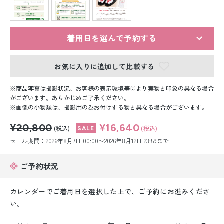
留袖レンタル
男性礼装レンタル
着用日を選んで予約する
スーツレンタル
お気に入りに追加して比較する
色打掛&紋付袴レンタル
商品写真は撮影状況、お客様の表示環境等により実物と印象の異なる場合
白無垢&紋付袴レンタル
がございます。あらかじめご了承ください。
画像の小物類は、撮影用の為お付けする物と異なる場合がございます。
引き振袖レンタル
¥20,800
¥16,640
(税込)
(税込)
セール期間：2026年8月7日 00:00〜2026年8月12日 23:59まで
小物販売品
ご予約状況
カレンダーでご着用日を選択した上で、ご予約にお進みくださ
い。