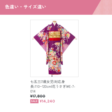
色違い・サイズ違い
七五三|7歳女児|対応身
長:110~120cm|花うさぎ|#E-7-
014
¥17,800
¥14,240