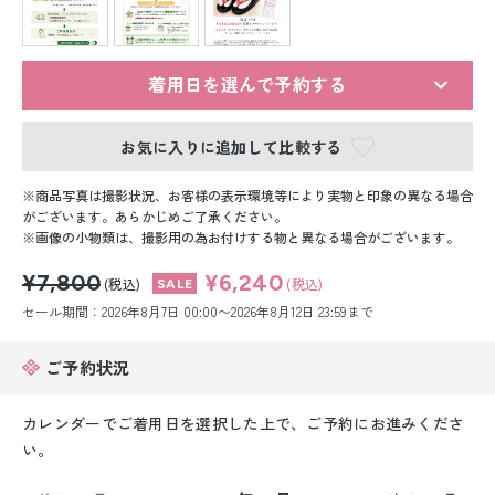
留袖レンタル
男性礼装レンタル
着用日を選んで予約する
スーツレンタル
お気に入りに追加して比較する
色打掛&紋付袴レンタル
商品写真は撮影状況、お客様の表示環境等により実物と印象の異なる場合
白無垢&紋付袴レンタル
がございます。あらかじめご了承ください。
画像の小物類は、撮影用の為お付けする物と異なる場合がございます。
引き振袖レンタル
¥7,800
¥6,240
(税込)
(税込)
セール期間：2026年8月7日 00:00〜2026年8月12日 23:59まで
小物販売品
ご予約状況
カレンダーでご着用日を選択した上で、ご予約にお進みくださ
い。