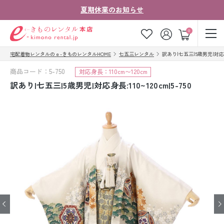
夏期休業のお知らせ
ゲスト
0
宅配着物レンタルのｅ-きものレンタルHOME
七五三レンタル
訳あり|七五三|5歳男児|対応身長:
お気に入り
ログイン
カート
商品コード：5-750
対応身長：110cm〜120cm
ご利用ガイド
ご注文の流れ
訳あり|七五三|5歳男児|対応身長:110~120cm|5-750
会社案内
よくあるご質問
きものコラム
お客様の声
法人・グループの
お問い合わせ
お客様はこちら
着物の種類から探す
七五三レンタル