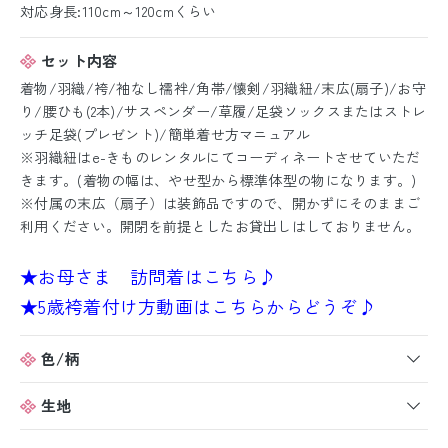
対応身長:110cm～120cmくらい
セット内容
着物/羽織/袴/袖なし襦袢/角帯/懐剣/羽織紐/末広(扇子)/お守
り/腰ひも(2本)/サスペンダー/草履/足袋ソックスまたはストレ
ッチ足袋(プレゼント)/簡単着せ方マニュアル
※羽織紐はe-きものレンタルにてコーディネートさせていただ
きます。(着物の幅は、やせ型から標準体型の物になります。)
※付属の末広（扇子）は装飾品ですので、開かずにそのままご
利用ください。開閉を前提としたお貸出しはしておりません。
★お母さま 訪問着はこちら♪
★5歳袴着付け方動画はこちらからどうぞ♪
色/柄
生地