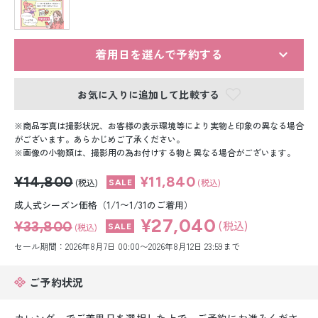
留袖レンタル
男性礼装レンタル
着用日を選んで予約する
スーツレンタル
お気に入りに追加して比較する
色打掛&紋付袴レンタル
商品写真は撮影状況、お客様の表示環境等により実物と印象の異なる場合
白無垢&紋付袴レンタル
がございます。あらかじめご了承ください。
画像の小物類は、撮影用の為お付けする物と異なる場合がございます。
引き振袖レンタル
¥14,800
¥11,840
(税込)
(税込)
小物販売品
成人式シーズン価格（1/1〜1/31のご着用）
¥27,040
¥33,800
(税込)
(税込)
セール期間：2026年8月7日 00:00〜2026年8月12日 23:59まで
ご予約状況