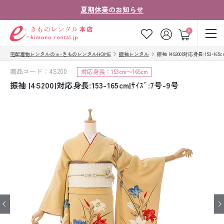
夏期休業のお知らせ
ゲスト
0
宅配着物レンタルのｅ-きものレンタルHOME
振袖レンタル
振袖 |4S200|対応身長:153-165c
お気に入り
ログイン
カート
商品コード：4S200
対応身長：153cm〜165cm
ご利用ガイド
ご注文の流れ
振袖 |4S200|対応身長:153-165cm|ｻｲｽﾞ:7号-9号
会社案内
よくあるご質問
きものコラム
お客様の声
法人・グループの
お問い合わせ
お客様はこちら
着物の種類から探す
七五三レンタル