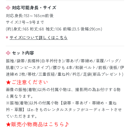
対応可能身長・サイズ
対応身長:153～165cm前後
サイズ:7号～9号まで
(約)身丈:165 裄丈:68 袖丈:106 前幅:23.5 後幅:29(cm)
サイズについて詳しくはこちら
セット内容
振袖/袋帯/長襦袢(白半衿付き)/帯あげ/帯締め/草履/バッグ/
肌着(ワンピースタイプ)/腰ひも 4本/和装ベルト/前板/後板/伊
逹締め 2枚/帯枕/三重仮紐/重ね衿/衿芯/足袋(新品プレゼント)
★ご注意ください
画像の振袖(着物)以外の付属小物は、撮影用の為お付けする物
と異なります。
※振袖(着物)以外の付属小物【袋帯・帯あげ・帯締め・重ね
衿・草履】はe-きものレンタルスタッフがコーディネートさせ
ていただきます。
★販売小物商品はこちら♪