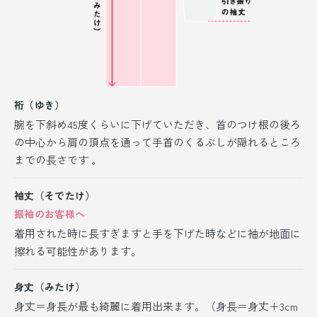
裄（ゆき）
腕を下斜め45度くらいに下げていただき、首のつけ根の後ろ
の中心から肩の頂点を通って手首のくるぶしが隠れるところ
までの長さです 。
袖丈（そでたけ）
振袖のお客様へ
着用された時に長すぎますと手を下げた時などに袖が地面に
擦れる可能性があります。
身丈（みたけ）
身丈＝身長が最も綺麗に着用出来ます。（身長＝身丈＋3cm