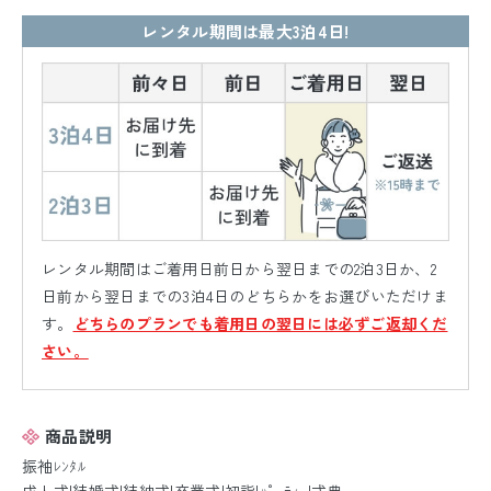
レンタル期間は最大3泊4日!
レンタル期間はご着用日前日から翌日までの2泊3日か、2
日前から翌日までの3泊4日のどちらかをお選びいただけま
す。
どちらのプランでも着用日の翌日には必ずご返却くだ
さい。
商品説明
振袖ﾚﾝﾀﾙ
成人式|結婚式|結納式|卒業式|初詣|ﾊﾟｰﾃｨｰ|式典