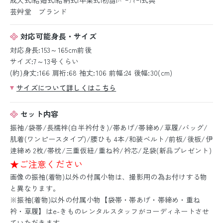
芸艸堂 ブランド
対応可能身長・サイズ
対応身長:153～165cm前後
サイズ:7～13号くらい
(約)身丈:166 肩裄:68 袖丈:106 前幅:24 後幅:30(cm)
サイズについて詳しくはこちら
セット内容
振袖/袋帯/長襦袢(白半衿付き)/帯あげ/帯締め/草履/バッグ/
肌着(ワンピースタイプ)/腰ひも 4本/和装ベルト/前板/後板/伊
逹締め 2枚/帯枕/三重仮紐/重ね衿/衿芯/足袋(新品プレゼント)
★ご注意ください
画像の振袖(着物)以外の付属小物は、撮影用の為お付けする物
と異なります。
※振袖(着物)以外の付属小物【袋帯・帯あげ・帯締め・重ね
衿・草履】はe-きものレンタルスタッフがコーディネートさせ
ていただきます。