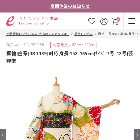
夏期休業のお知らせ
ゲスト
0
宅配着物レンタルのｅ-きものレンタルHOME
振袖レンタル
振袖|白系|0S0089|対応身長:153-
お気に入り
ログイン
カート
商品コード：0S0089
対応身長：153cm〜165cm
ご利用ガイド
ご注文の流れ
振袖|白系|0S0089|対応身長:153-165cm|ｻｲｽﾞ:7号-13号|芸
艸堂
会社案内
よくあるご質問
きものコラム
お客様の声
法人・グループの
お問い合わせ
お客様はこちら
着物の種類から探す
七五三レンタル