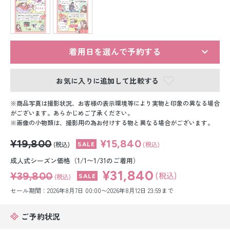
留袖レンタル
男性礼装レンタル
スーツレンタル
着用日を選んで予約する
色打掛&紋付袴レンタル
お気に入りに追加して比較する
白無垢&紋付袴レンタル
商品写真は撮影状況、お客様の表示環境等により実物と印象の異なる場合
がございます。あらかじめご了承ください。
画像の小物類は、撮影用の為お付けする物と異なる場合がございます。
引き振袖レンタル
¥19,800
¥15,840
(税込)
(税込)
小物販売品
成人式シーズン価格（1/1〜1/31のご着用）
¥31,840
¥39,800
(税込)
(税込)
セール期間：2026年8月7日 00:00〜2026年8月12日 23:59まで
ご予約状況