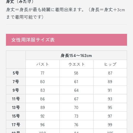
身丈（みたけ）
身丈＝身長が最も綺麗に着用出来ます。（身長＝身丈＋3cm
まで着用可能です）
女性用洋服サイズ表
身長154〜162cm
バスト
ウエスト
ヒップ
5号
77
58
87
7号
80
61
89
9号
83
64
91
11号
86
67
93
13号
89
70
95
15号
92
73
97
17号
96
76
99
19号
100
84
105