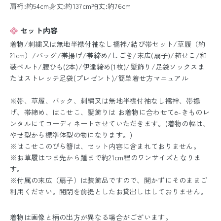
肩裄:約54cm身丈:約137cm袖丈:約76cm
セット内容
着物/刺繍又は無地半襟付袖なし襦袢/結び帯セット/草履（約
21cm）/バッグ/帯揚げ/帯締め/しごき/末広(扇子)/箱せこ/和
装ベルト/腰ひも(2本)/伊達締め(1枚)/髪飾り/足袋ソックスま
たはストレッチ足袋(プレゼント)/簡単着せ方マニュアル
※帯、草履、バック、刺繍又は無地半襟付袖なし襦袢、帯揚
げ、帯締め、はこせこ、髪飾りは お着物に合わせてe-きものレ
ンタルにてコーディネートさせていただきます。(着物の幅は、
やせ型から標準体型の物になります。)
※はこせこのびら簪は、セット内容に含まれておりません。
※お草履はつま先から踵まで約21cm程のワンサイズとなりま
す。
※付属の末広（扇子）は装飾品ですので、開かずにそのままご
利用ください。開閉を前提としたお貸出しはしておりません。
着物は画像と柄の出方が異なる場合がございます。