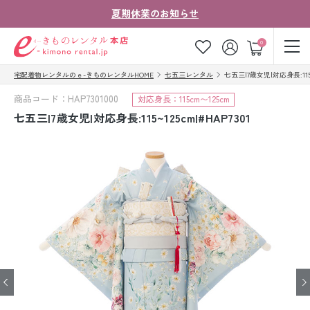
夏期休業のお知らせ
ゲスト
0
宅配着物レンタルのｅ-きものレンタルHOME
七五三レンタル
七五三|7歳女児|対応身長:115~1
お気に入り
ログイン
カート
商品コード：HAP7301000
対応身長：115cm〜125cm
ご利用ガイド
ご注文の流れ
七五三|7歳女児|対応身長:115~125cm|#HAP7301
会社案内
よくあるご質問
きものコラム
お客様の声
法人・グループの
お問い合わせ
お客様はこちら
着物の種類から探す
七五三レンタル