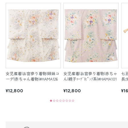
ｲ
女児産着|お宮参り着物|姉妹コ
女児産着|お宮参り着物|赤ちゃ
七五
ーデ|赤ちゃん着物|#HAMA126
ん|親子ｺｰﾃﾞ|ﾋﾟﾝｸ系|#HAMA101
長:9
¥12,800
¥12,800
¥1