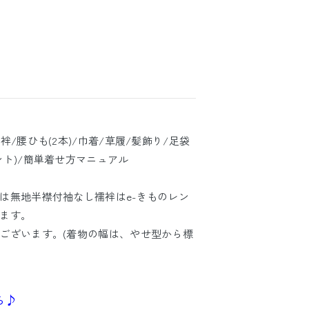
/腰ひも(2本)/巾着/草履/髪飾り/足袋
ト)/簡単着せ方マニュアル
は無地半襟付袖なし襦袢はe-きものレン
ます。
ございます。(着物の幅は、やせ型から標
ら♪