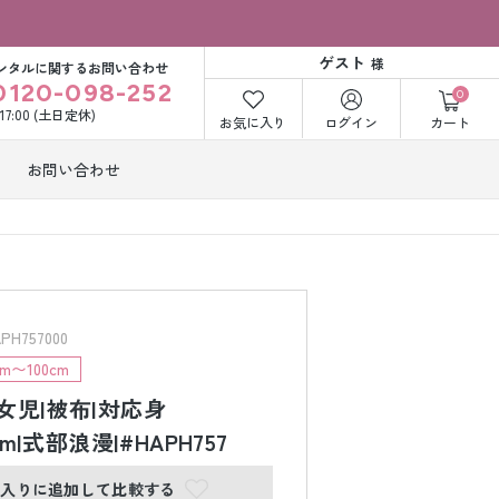
ゲスト
様
ンタルに関するお問い合わせ
0120-098-252
0
〜17:00 (土日定休)
お気に入り
ログイン
カート
お問い合わせ
訪問着・付下げ
着レンタル
レンタル
ビー洋装レン
紋付袴レンタル
ル
H757000
m〜100cm
女児|被布|対応身
打掛&紋付袴
白無垢&紋付袴
ンタル
レンタル
0cm|式部浪漫|#HAPH757
に入りに追加して比較する