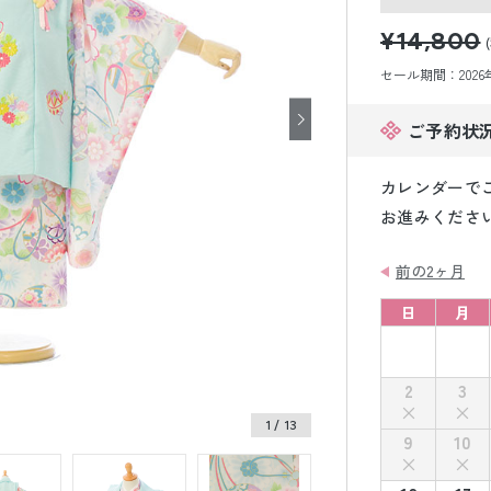
小物販売品
¥14,800
セール期間：2026年8
ご予約状
カレンダーで
お進みくださ
前の2ヶ月
日
月
2
3
1
/ 13
9
10