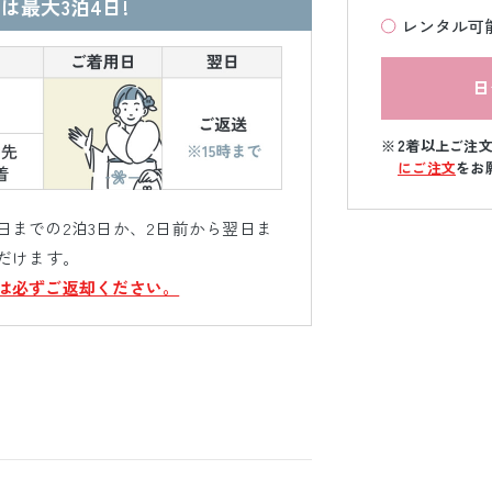
は最大3泊4日!
レンタル可
日
2着以上ご注
にご注文
をお
までの2泊3日か、2日前から翌日ま
だけます。
は必ずご返却ください。