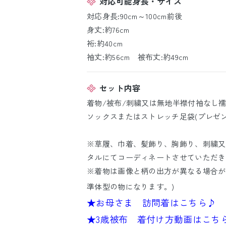
対応可能身長・サイズ
対応身長:90cm～100cm前後
身丈:約76cm
裄:約40cm
袖丈:約56cm 被布丈:約49cm
セット内容
着物/被布/刺繍又は無地半襟付袖なし襦袢
ソックスまたはストレッチ足袋(プレゼン
※草履、巾着、髪飾り、胸飾り、刺繍又
タルにてコーディネートさせていただき
※着物は画像と柄の出方が異なる場合が
準体型の物になります。)
★お母さま 訪問着はこちら♪
★3歳被布 着付け方動画はこち