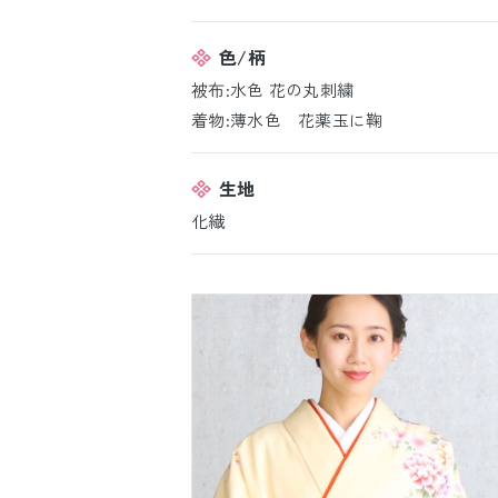
色/柄
被布:水色 花の丸刺繍
着物:薄水色 花薬玉に鞠
生地
化繊