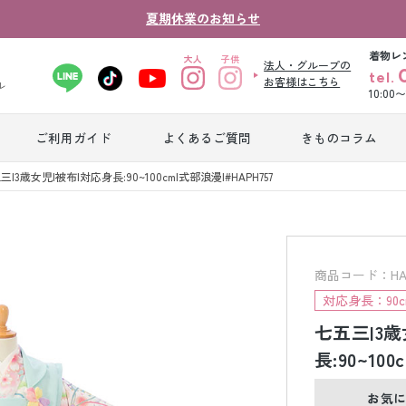
夏期休業のお知らせ
着物レ
法人・グループの
tel.
お客様はこちら
ル
10:00
ご利用ガイド
よくあるご質問
きものコラム
卒業式袴レンタ
三|3歳女児|被布|対応身長:90~100cm|式部浪漫|#HAPH757
振袖レンタル
産
ル
ジュニア着物レ
ジュニア洋装レ
ベ
ンタル
ンタル
タ
商品コード：HAP
対応身長：90c
七五三|3歳
男性礼装レンタ
色
スーツレンタル
ル
レ
長:90~10
お気