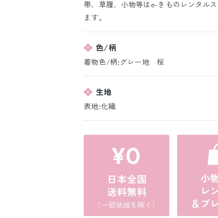
帯、草履、小物等はe-きものレンタル
ます。
色/柄
着物色/柄:グレー地 桜
生地
表地:化繊