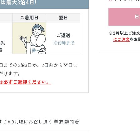
は最大3泊4日!
日
2着以上ご注
にご注文
をお
までの2泊3日か、2日前から翌日ま
だけます。
は必ずご返却ください。
じめ9月頃にお召し頂く[単衣]訪問着