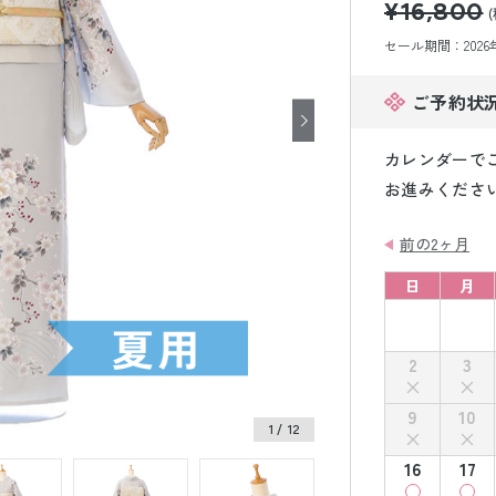
¥16,800
小物販売品
セール期間：2026年8
ご予約状
カレンダーで
お進みくださ
前の2ヶ月
日
月
2
3
9
10
1
/ 12
16
17