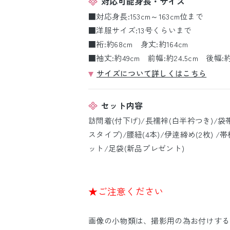
対応可能身長・サイズ
■対応身長:153cm～163cm位まで
■洋服サイズ:13号くらいまで
■裄:約68cm 身丈:約164cm
■袖丈:約49cm 前幅:約24.5cm 後幅:約3
サイズについて詳しくはこちら
セット内容
訪問着(付下げ)/長襦袢(白半衿つき)/袋
スタイプ)/腰紐(4本)/伊逹締め(2枚) 
ット/足袋(新品プレゼント)
★ご注意ください
画像の小物類は、撮影用の為お付けする