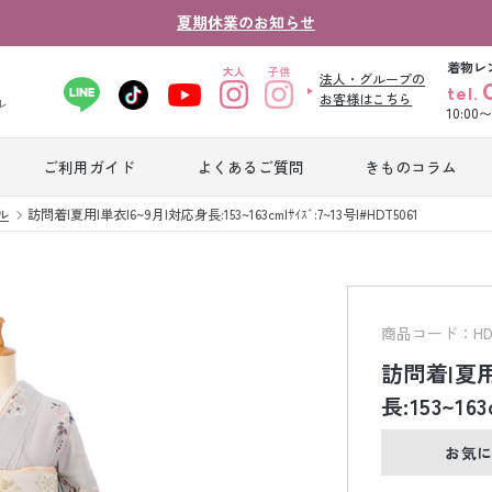
夏期休業のお知らせ
着物レ
法人・グループの
tel.
お客様はこちら
ル
10:00
ご利用ガイド
よくあるご質問
きものコラム
卒業式袴レンタ
ル
訪問着|夏用|単衣|6~9月|対応身長:153~163cm|ｻｲｽﾞ:7~13号|#HDT5061
振袖レンタル
産
ル
ジュニア着物レ
ジュニア洋装レ
ベ
ンタル
ンタル
タ
商品コード：HDT
訪問着|夏用
男性礼装レンタ
長:153~163
色
スーツレンタル
ル
レ
お気