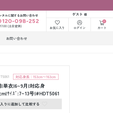
ゲスト
様
ンタルに関するお問い合わせ
0120-098-252
0
〜17:00 (土日定休)
お気に入り
ログイン
カート
お問い合わせ
訪問着・付下げ
着レンタル
レンタル
ビー洋装レン
紋付袴レンタル
ル
5061
対応身長：153cm〜163cm
|単衣|6~9月|対応身
cm|ｻｲｽﾞ:7~13号|#HDT5061
打掛&紋付袴
白無垢&紋付袴
ンタル
レンタル
に入りに追加して比較する