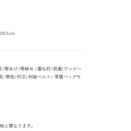
0.5cm
帯/帯あげ/帯締め /重ね衿/肌着(ワンピー
/帯板/帯枕/衿芯/和装ベルト/ 草履バッグセ
物と異なります。