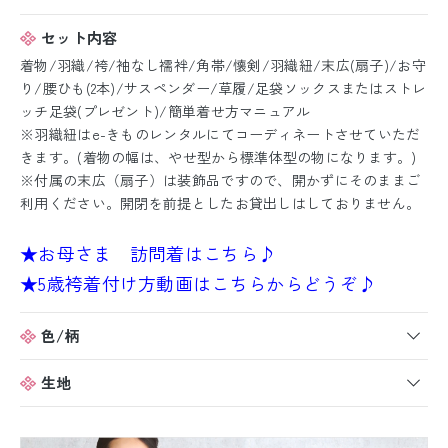
セット内容
着物/羽織/袴/袖なし襦袢/角帯/懐剣/羽織紐/末広(扇子)/お守
り/腰ひも(2本)/サスペンダー/草履/足袋ソックスまたはストレ
ッチ足袋(プレゼント)/簡単着せ方マニュアル
※羽織紐はe-きものレンタルにてコーディネートさせていただ
きます。(着物の幅は、やせ型から標準体型の物になります。)
※付属の末広（扇子）は装飾品ですので、開かずにそのままご
利用ください。開閉を前提としたお貸出しはしておりません。
★お母さま 訪問着はこちら♪
★5歳袴着付け方動画はこちらからどうぞ♪
色/柄
生地