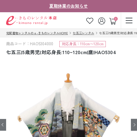
夏期休業のお知らせ
ゲスト
0
宅配着物レンタルのｅ-きものレンタルHOME
七五三レンタル
七五三|5歳男児|対応身長:110~1
お気に入り
ログイン
カート
商品コード：HAO5304000
対応身長：110cm〜120cm
ご利用ガイド
ご注文の流れ
七五三|5歳男児|対応身長:110~120cm|鷹|HAO5304
会社案内
よくあるご質問
きものコラム
お客様の声
法人・グループの
お問い合わせ
お客様はこちら
着物の種類から探す
七五三レンタル