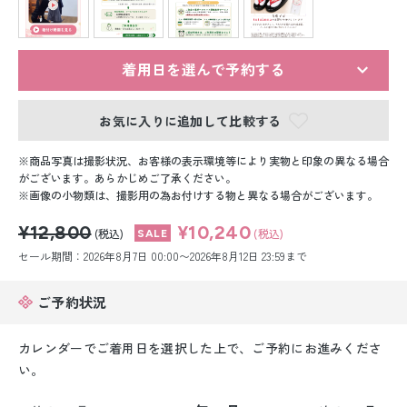
留袖レンタル
男性礼装レンタル
着用日を選んで予約する
スーツレンタル
お気に入りに追加して比較する
色打掛&紋付袴レンタル
商品写真は撮影状況、お客様の表示環境等により実物と印象の異なる場合
白無垢&紋付袴レンタル
がございます。あらかじめご了承ください。
画像の小物類は、撮影用の為お付けする物と異なる場合がございます。
引き振袖レンタル
¥12,800
¥10,240
(税込)
(税込)
セール期間：2026年8月7日 00:00〜2026年8月12日 23:59まで
小物販売品
ご予約状況
カレンダーでご着用日を選択した上で、ご予約にお進みくださ
い。