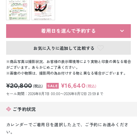
留袖レンタル
男性礼装レンタル
スーツレンタル
着用日を選んで予約する
色打掛&紋付袴レンタル
お気に入りに追加して比較する
白無垢&紋付袴レンタル
商品写真は撮影状況、お客様の表示環境等により実物と印象の異なる場合
がございます。あらかじめご了承ください。
画像の小物類は、撮影用の為お付けする物と異なる場合がございます。
引き振袖レンタル
¥20,800
¥16,640
(税込)
(税込)
小物販売品
セール期間：2026年8月7日 00:00〜2026年8月12日 23:59まで
ご予約状況
カレンダーでご着用日を選択した上で、ご予約にお進みくださ
い。