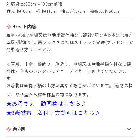
対応身長:90cm～100cm前後
身丈:約76cm 裄:約41cm 袖丈:約57cm 被布丈:約50cm
セット内容
着物/被布/刺繍又は無地半襟付袖なし襦袢/腰ひも(2本)/巾着/
草履/髪飾り/足袋ソックスまたはストレッチ足袋(プレゼント)/
簡単着せ方マニュアル
※草履、巾着、髪飾り、胸飾り、刺繍又は無地半襟付袖なし襦
袢はe-きものレンタルにてコーディネートさせていただきま
す。
※着物は画像と柄の出方が異なる場合がございます。(着物の幅
は、やせ型から標準体型の物になります。)
★お母さま 訪問着はこちら♪
★3歳被布 着付け方動画はこちら♪
色/柄