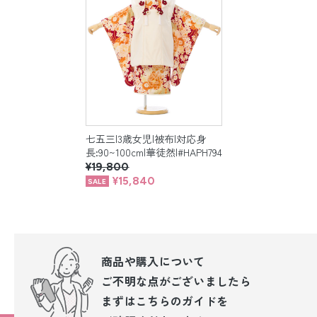
七五三|3歳女児|被布|対応身
長:90~100cm|華徒然|#HAPH794
¥19,800
¥15,840
商品や購入について
ご不明な点が
ございましたら
まずはこちらのガイドを