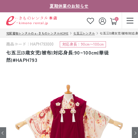
夏期休業のお知らせ
ゲスト
0
宅配着物レンタルのｅ-きものレンタルHOME
七五三レンタル
七五三|3歳女児|被布|対応身長:9
お気に入り
ログイン
カート
商品コード：HAPH793000
対応身長：90cm〜100cm
ご利用ガイド
ご注文の流れ
七五三|3歳女児|被布|対応身長:90~100cm|華徒
然|#HAPH793
会社案内
よくあるご質問
きものコラム
お客様の声
法人・グループの
お問い合わせ
お客様はこちら
着物の種類から探す
七五三レンタル