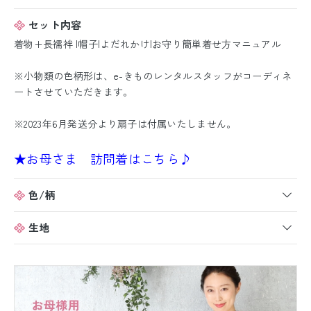
セット内容
着物+長襦袢 |帽子|よだれかけ|お守り簡単着せ方マニュアル
※小物類の色柄形は、e-きものレンタルスタッフがコーディネ
ートさせていただきます。
※2023年6月発送分より扇子は付属いたしません。
★お母さま 訪問着はこちら♪
色/柄
生地