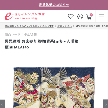
夏期休業のお知らせ
ゲスト
0
宅配着物レンタルのｅ-きものレンタルHOME
産着レンタル
男児産着|お宮参り着物|青系|赤ち
お気に入り
ログイン
カート
商品コード：HALA145
ご利用ガイド
ご注文の流れ
男児産着|お宮参り着物|青系|赤ちゃん着物|
鷹|#HALA145
会社案内
よくあるご質問
きものコラム
お客様の声
法人・グループの
お問い合わせ
お客様はこちら
着物の種類から探す
七五三レンタル