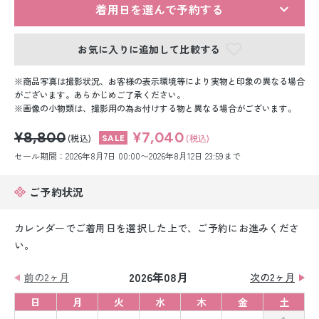
留袖レンタル
着用日を選んで予約する
男性礼装レンタル
お気に入りに追加して比較する
スーツレンタル
商品写真は撮影状況、お客様の表示環境等により実物と印象の異なる場合
がございます。あらかじめご了承ください。
色打掛&紋付袴レンタル
画像の小物類は、撮影用の為お付けする物と異なる場合がございます。
¥8,800
¥7,040
白無垢&紋付袴レンタル
(税込)
(税込)
セール期間：2026年8月7日 00:00〜2026年8月12日 23:59まで
引き振袖レンタル
ご予約状況
小物販売品
カレンダーでご着用日を選択した上で、ご予約にお進みくださ
い。
2026年08月
前の2ヶ月
次の2ヶ月
日
月
火
水
木
金
土