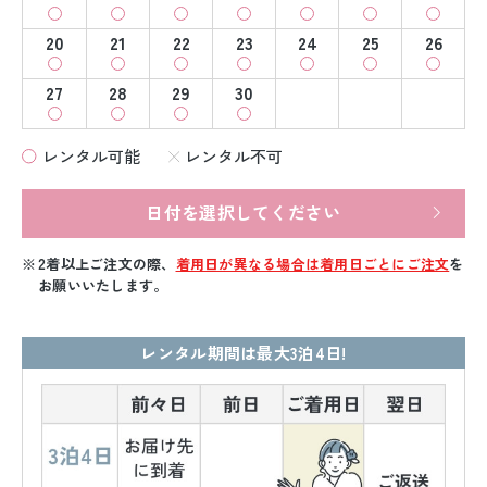
20
21
22
23
24
25
26
27
28
29
30
レンタル可能
レンタル不可
日付を選択してください
2着以上ご注文の際、
着用日が異なる場合は着用日ごとにご注文
を
お願いいたします。
レンタル期間は最大3泊4日!