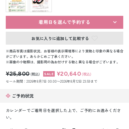
留袖レンタル
男性礼装レンタル
着用日を選んで予約する
スーツレンタル
お気に入りに追加して比較する
色打掛&紋付袴レンタル
商品写真は撮影状況、お客様の表示環境等により実物と印象の異なる場合
白無垢&紋付袴レンタル
がございます。あらかじめご了承ください。
画像の小物類は、撮影用の為お付けする物と異なる場合がございます。
引き振袖レンタル
¥25,800
¥20,640
(税込)
(税込)
セール期間：2026年8月7日 00:00〜2026年8月12日 23:59まで
小物販売品
ご予約状況
カレンダーでご着用日を選択した上で、ご予約にお進みくださ
い。