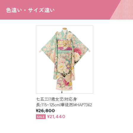
色違い・サイズ違い
七五三|7歳女児|対応身
長:115~125cm|華徒然|#HAP7362
¥26,800
¥21,440