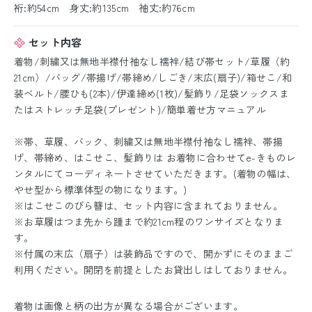
裄:約54cm 身丈:約135cm 袖丈:約76cm
セット内容
着物/刺繍又は無地半襟付袖なし襦袢/結び帯セット/草履（約
21cm）/バッグ/帯揚げ/帯締め/しごき/末広(扇子)/箱せこ/和
装ベルト/腰ひも(2本)/伊達締め(1枚)/髪飾り/足袋ソックスま
たはストレッチ足袋(プレゼント)/簡単着せ方マニュアル
※帯、草履、バック、刺繍又は無地半襟付袖なし襦袢、帯揚
げ、帯締め、はこせこ、髪飾りは お着物に合わせてe-きものレ
ンタルにてコーディネートさせていただきます。(着物の幅は、
やせ型から標準体型の物になります。)
※はこせこのびら簪は、セット内容に含まれておりません。
※お草履はつま先から踵まで約21cm程のワンサイズとなりま
す。
※付属の末広（扇子）は装飾品ですので、開かずにそのままご
利用ください。開閉を前提としたお貸出しはしておりません。
着物は画像と柄の出方が異なる場合がございます。