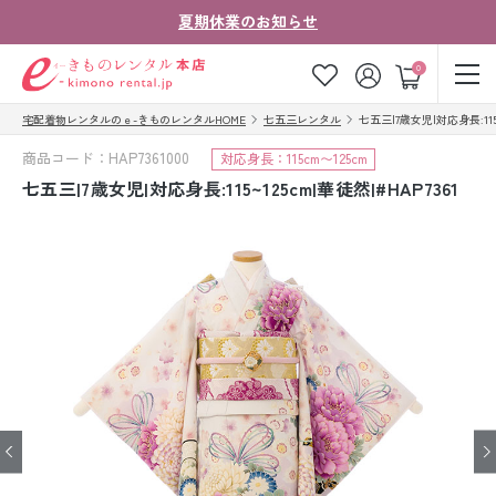
夏期休業のお知らせ
ゲスト
0
宅配着物レンタルのｅ-きものレンタルHOME
七五三レンタル
七五三|7歳女児|対応身長:115~
お気に入り
ログイン
カート
商品コード：HAP7361000
対応身長：115cm〜125cm
ご利用ガイド
ご注文の流れ
七五三|7歳女児|対応身長:115~125cm|華徒然|#HAP7361
会社案内
よくあるご質問
きものコラム
お客様の声
法人・グループの
お問い合わせ
お客様はこちら
着物の種類から探す
七五三レンタル