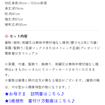
対応身長:90cm～100cm前後
身丈:約76cm
裄:約41cm
袖丈:約57cm
被布丈:約50cm
セット内容
着物/被布/刺繍又は無地半襟付袖なし襦袢/腰ひも(2本)/巾着/
草履/髪飾り/足袋ソックスまたはストレッチ足袋(プレゼント)/
簡単着せ方マニュアル
※草履、巾着、髪飾り、胸飾り、刺繍又は無地半襟付袖なし襦
袢はe-きものレンタルにてコーディネートさせていただきま
す。
※着物は画像と柄の出方が異なる場合がございます。(着物の幅
は、やせ型から標準体型の物になります。)
★お母さま 訪問着はこちら♪
★3歳被布 着付け方動画はこちら♪