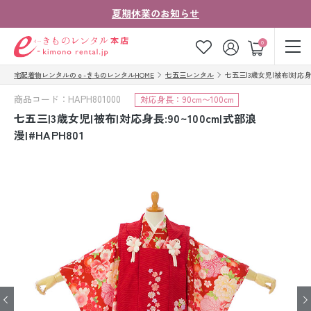
夏期休業のお知らせ
ゲスト
0
宅配着物レンタルのｅ-きものレンタルHOME
七五三レンタル
七五三|3歳女児|被布|対応身長:
お気に入り
ログイン
カート
商品コード：HAPH801000
対応身長：90cm〜100cm
ご利用ガイド
ご注文の流れ
七五三|3歳女児|被布|対応身長:90~100cm|式部浪
漫|#HAPH801
会社案内
よくあるご質問
きものコラム
お客様の声
法人・グループの
お問い合わせ
お客様はこちら
着物の種類から探す
七五三レンタル