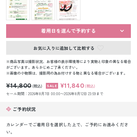
留袖レンタル
男性礼装レンタル
スーツレンタル
着用日を選んで予約する
色打掛&紋付袴レンタル
お気に入りに追加して比較する
白無垢&紋付袴レンタル
商品写真は撮影状況、お客様の表示環境等により実物と印象の異なる場合
がございます。あらかじめご了承ください。
画像の小物類は、撮影用の為お付けする物と異なる場合がございます。
引き振袖レンタル
¥14,800
¥11,840
(税込)
(税込)
小物販売品
セール期間：2026年8月7日 00:00〜2026年8月12日 23:59まで
ご予約状況
カレンダーでご着用日を選択した上で、ご予約にお進みくださ
い。