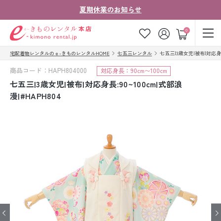
夏期休業のお知らせ
ゲスト
0
宅配着物レンタルのｅ-きものレンタルHOME
七五三レンタル
七五三|3歳女児|被布|対応身長:
お気に入り
ログイン
カート
商品コード：HAPH804000
対応身長：90cm〜100cm
ご利用ガイド
ご注文の流れ
七五三|3歳女児|被布|対応身長:90~100cm|式部浪
漫|#HAPH804
会社案内
よくあるご質問
きものコラム
お客様の声
法人・グループの
お問い合わせ
お客様はこちら
着物の種類から探す
七五三レンタル