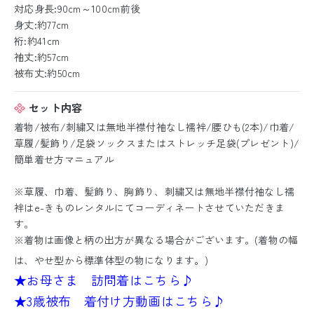
対応身長:90cm～100cm前後
身丈:約77cm
裄:約41cm
袖丈:約57cm
被布丈:約50cm
セット内容
着物/被布/刺繍又は無地半襟付袖なし襦袢/腰ひも(2本)/巾着/
草履/髪飾り/足袋ソックスまたはストレッチ足袋(プレゼント)/
簡単着せ方マニュアル
※草履、巾着、髪飾り、胸飾り、刺繍又は無地半襟付袖なし襦
袢はe-きものレンタルにてコーディネートさせていただきま
す。
※着物は画像と柄の出方が異なる場合がございます。(着物の幅
は、やせ型から標準体型の物になります。)
★お母さま 訪問着はこちら♪
★3歳被布 着付け方動画はこちら♪