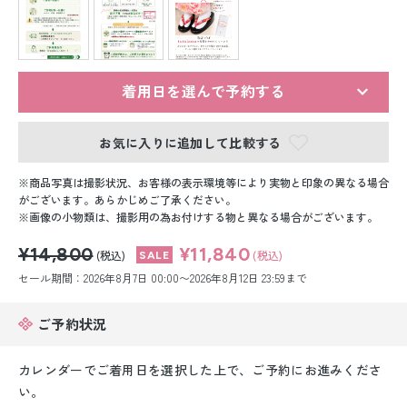
留袖レンタル
男性礼装レンタル
スーツレンタル
着用日を選んで予約する
色打掛&紋付袴レンタル
お気に入りに追加して比較する
白無垢&紋付袴レンタル
商品写真は撮影状況、お客様の表示環境等により実物と印象の異なる場合
がございます。あらかじめご了承ください。
画像の小物類は、撮影用の為お付けする物と異なる場合がございます。
引き振袖レンタル
¥14,800
¥11,840
(税込)
(税込)
小物販売品
セール期間：2026年8月7日 00:00〜2026年8月12日 23:59まで
ご予約状況
カレンダーでご着用日を選択した上で、ご予約にお進みくださ
い。