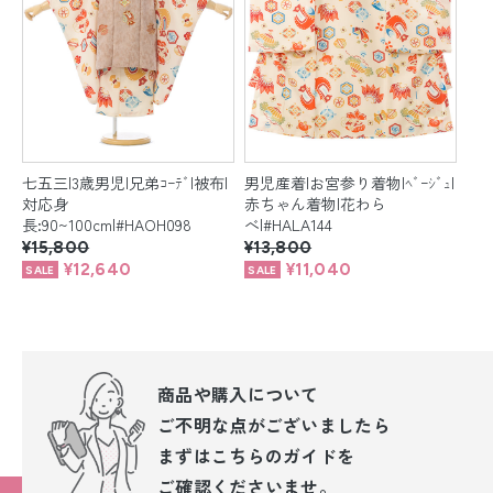
七五三|3歳男児|兄弟ｺｰﾃﾞ|被布|
男児産着|お宮参り着物|ﾍﾞｰｼﾞｭ|
対応身
赤ちゃん着物|花わら
長:90~100cm|#HAOH098
べ|#HALA144
¥15,800
¥13,800
¥12,640
¥11,040
商品や購入について
ご不明な点が
ございましたら
まずはこちらのガイドを
ご確認くださいませ。