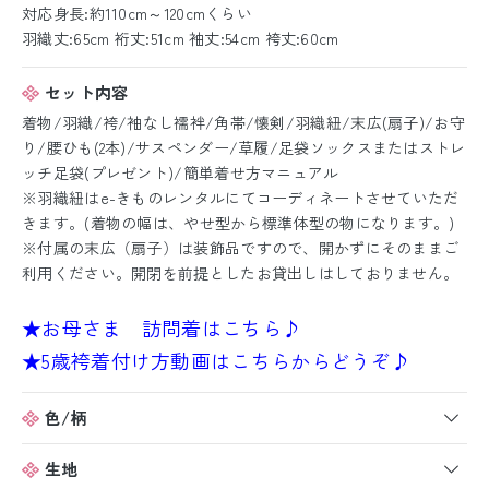
対応身長:約110cm～120cmくらい
羽織丈:65cm 裄丈:51cm 袖丈:54cm 袴丈:60cm
セット内容
着物/羽織/袴/袖なし襦袢/角帯/懐剣/羽織紐/末広(扇子)/お守
り/腰ひも(2本)/サスペンダー/草履/足袋ソックスまたはストレ
ッチ足袋(プレゼント)/簡単着せ方マニュアル
※羽織紐はe-きものレンタルにてコーディネートさせていただ
きます。(着物の幅は、やせ型から標準体型の物になります。)
※付属の末広（扇子）は装飾品ですので、開かずにそのままご
利用ください。開閉を前提としたお貸出しはしておりません。
★お母さま 訪問着はこちら♪
★5歳袴着付け方動画はこちらからどうぞ♪
色/柄
生地