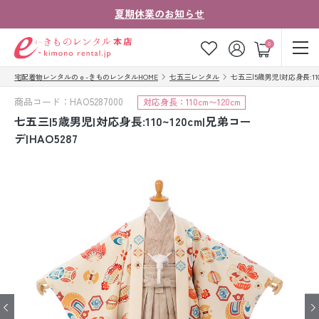
夏期休業のお知らせ
ゲスト
0
宅配着物レンタルのｅ-きものレンタルHOME
七五三レンタル
七五三|5歳男児|対応身長:110~
お気に入り
ログイン
カート
商品コード：HAO5287000
対応身長：110cm〜120cm
ご利用ガイド
ご注文の流れ
七五三|5歳男児|対応身長:110~120cm|兄弟コー
デ|HAO5287
会社案内
よくあるご質問
きものコラム
お客様の声
法人・グループの
お問い合わせ
お客様はこちら
着物の種類から探す
七五三レンタル