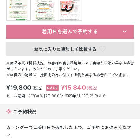
留袖レンタル
男性礼装レンタル
スーツレンタル
着用日を選んで予約する
色打掛&紋付袴レンタル
お気に入りに追加して比較する
白無垢&紋付袴レンタル
商品写真は撮影状況、お客様の表示環境等により実物と印象の異なる場合
がございます。あらかじめご了承ください。
画像の小物類は、撮影用の為お付けする物と異なる場合がございます。
引き振袖レンタル
¥19,800
¥15,840
(税込)
(税込)
小物販売品
セール期間：2026年8月7日 00:00〜2026年8月12日 23:59まで
ご予約状況
カレンダーでご着用日を選択した上で、ご予約にお進みくださ
い。